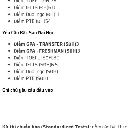
Điểm TOEFL (ĐH)
78
Điểm IELTS (ĐH)
6.0
Điểm Duolingo (ĐH)
1.1
Điểm PTE (ĐH)
54
Yêu Cầu Bậc Sau Đại Học
Điểm GPA - TRANSFER (SĐH)
3
Điểm GPA - FRESHMAN (SĐH)
3
Điểm TOEFL (SĐH)
80
Điểm IELTS (SĐH)
6.5
Điểm Duolingo (SĐH)
Điểm PTE (SĐH)
Ghi chú yêu cầu đầu vào
Kỳ thi chuẩn hóa (Standardized Tests):
gồm các bài thi 