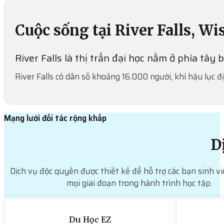
Cuộc sống tại River Falls, Wi
River Falls là thị trấn đại học nằm ở phía tây 
River Falls có dân số khoảng 16.000 người, khí hậu lục 
Mạng lưới đối tác rộng khắp
D
Dịch vụ độc quyền được thiết kế để hỗ trợ các bạn sinh vi
mọi giai đoạn trong hành trình học tập.
Du Học EZ