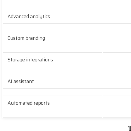
Advanced analytics
Custom branding
Storage integrations
AI assistant
Automated reports
T