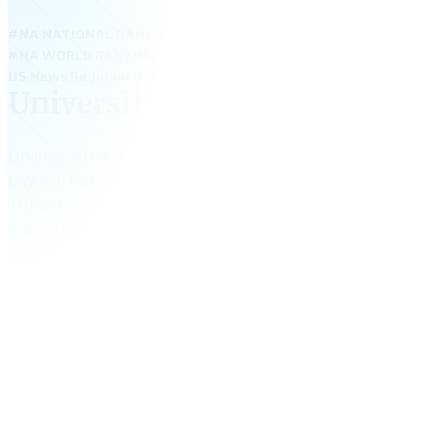
#NA NATIONAL RANKING
#NA WORLD RANKING
US News Regional Universities Midwest 2024: #14 among public sc
University of Wisconsin-River 
University of Wisconsin–River Falls – đại học công lập thu
UW, nổi bật với học phí thấp, học bổng cao và môi trường h
Trường mạnh về Business, Education, Agriculture và Compu
Với vị trí gần Minneapolis – trung tâm công nghiệp lớn, UW–
lựa chọn phù hợp cho học sinh Việt muốn học thực tế, cơ hộ
cao.
5,324
+
tổng số sinh viên