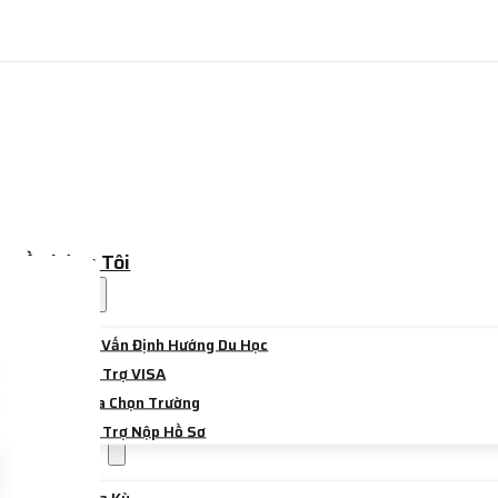
Về Chúng Tôi
Dịch Vụ
Tư Vấn Định Hướng Du Học
Hỗ Trợ VISA
Lựa Chọn Trường
Hỗ Trợ Nộp Hồ Sơ
Điểm Đến