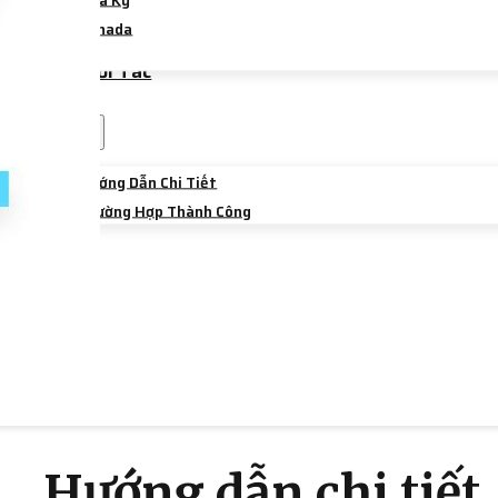
Hoa Kỳ
Canada
Úc
Trường Đối Tác
Sự Kiện
Chia Sẻ
Hướng Dẫn Chi Tiết
Trường Hợp Thành Công
Liên Hệ
Hướng dẫn chi tiết