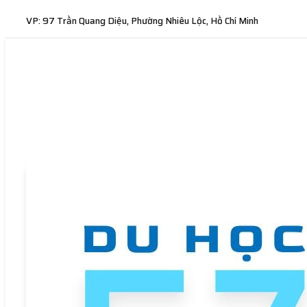
VP: 97 Trần Quang Diệu, Phường Nhiêu Lộc, Hồ Chí Minh