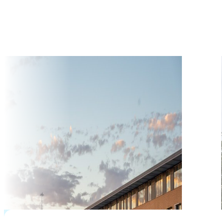
CPT và vị trí tại thành phố an toàn, UTSA là lựa chọ
cho sinh viên Việt muốn du học Mỹ chất lượng.