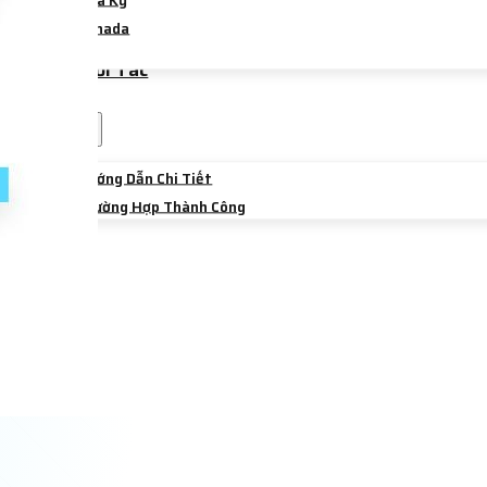
Hoa Kỳ
Canada
Úc
Trường Đối Tác
Sự Kiện
Chia Sẻ
Hướng Dẫn Chi Tiết
Trường Hợp Thành Công
Liên Hệ