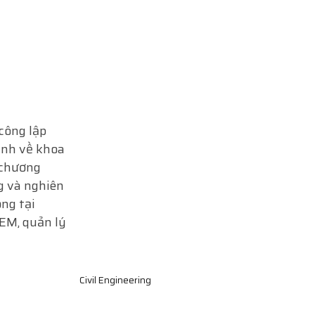
công lập
ạnh về khoa
 chương
g và nghiên
ộng tại
TEM, quản lý
Civil Engineering