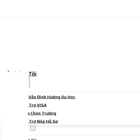
Về Chúng Tôi
Dịch Vụ
Tư Vấn Định Hướng Du Học
Hỗ Trợ VISA
Lựa Chọn Trường
Hỗ Trợ Nộp Hồ Sơ
Điểm Đến