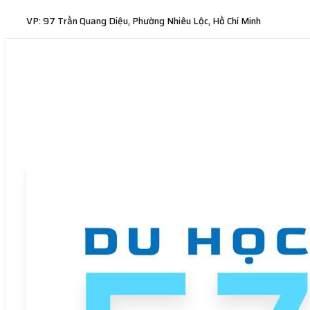
VP: 97 Trần Quang Diệu, Phường Nhiêu Lộc, Hồ Chí Minh