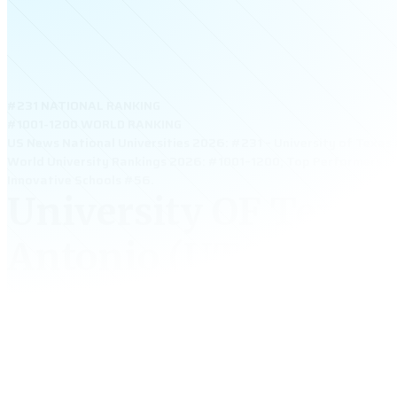
#231 NATIONAL RANKING
#1001-1200 WORLD RANKING
US News National Universities 2026: #231 – University of Texas
World University Rankings 2026: #1001–1200; Top Performers on
Innovative Schools #56.
University OF Texas,
Antonio (UTSA)
University of Texas, San Antonio (UTSA) – đại học cô
đầu bang Texas, nổi bật với học phí thấp, học bổng ca
trường học năng động. Trường mạnh về Business, Eng
Computer Science và Cybersecurity. Với cơ hội thực t