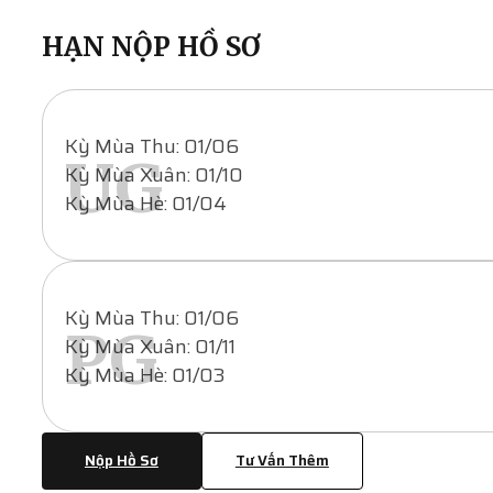
HẠN NỘP HỒ SƠ
Kỳ Mùa Thu: 01/06
UG
Kỳ Mùa Xuân: 01/10
Kỳ Mùa Hè: 01/04
Kỳ Mùa Thu: 01/06
PG
Kỳ Mùa Xuân: 01/11
Kỳ Mùa Hè: 01/03
Nộp Hồ Sơ
Tư Vấn Thêm