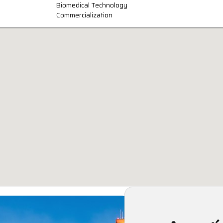
Biomedical Technology
Commercialization