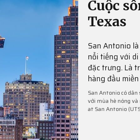
Cuộc số
Texas
San Antonio là
nổi tiếng với d
đặc trưng. Là t
hàng đầu miền
San Antonio có dân s
với mùa hè nóng và 
at San Antonio (UTS