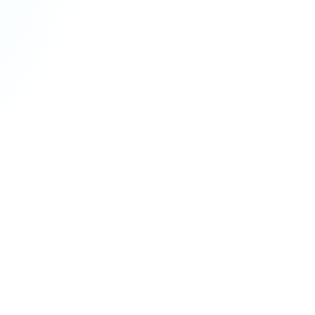
35,770
+
 at San Antonio (UTSA); QS
 Social Mobility #42; Most
tổng số sinh viên
 San
ng lập hàng
o và môi
$
22,454
ineering,
ập OPT –