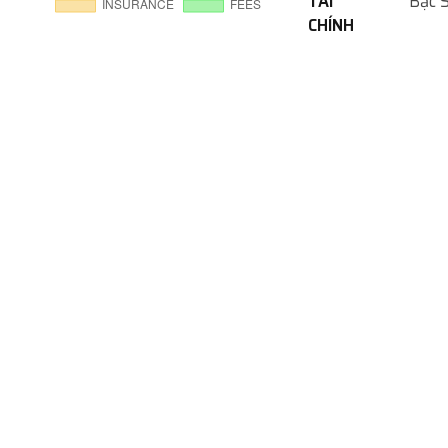
TÀI
Bậc 
CHÍNH