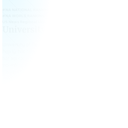
#NA NATIONAL RANKING
#NA WORLD RANKING
US News Regional Universities West 2026: #8 (tie); Best Underg
University of Redlands
University of Redlands – tọa lạc tại California, được biết đế
hợp lý, học bổng đa dạng và chất lượng giảng dạy vượt trội
bật với các ngành Business, Education, Data Analytics và 
Với môi trường xanh, yên bình, chỉ cách Los Angeles hơn 1 gi
University of Redlands mang đến trải nghiệm học tập cân 
thuật và đời sống, phù hợp cho sinh viên Việt muốn du học
hiệu quả.
3,192
+
tổng số sinh viên