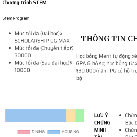
Chương trình STEM
Stem Program
Mức tối đa (Đại học)
$
THÔNG TIN CH
SCHOLARSHIP UG MAX
Mức tối đa (Chuyển tiếp)
$
30000
Học bổng Merit tự động xé
Mức tối đa (Sau đại học)
$
GPA & hồ sơ; học bổng từ 
10000
$30,000/năm; PG có hỗ trợ 
bộ
LƯU Ý
Chứn
CHỨNG
Bậc 
MINH
Chứn