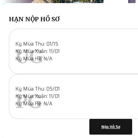
HẠN NỘP HỒ SƠ
Kỳ Mùa Thu: 01/15
UG
Kỳ Mùa Xuân: 11/01
Kỳ Mùa Hè: N/A
Kỳ Mùa Thu: 05/01
PG
Kỳ Mùa Xuân: 11/01
Kỳ Mùa Hè: N/A
Nộp Hồ Sơ