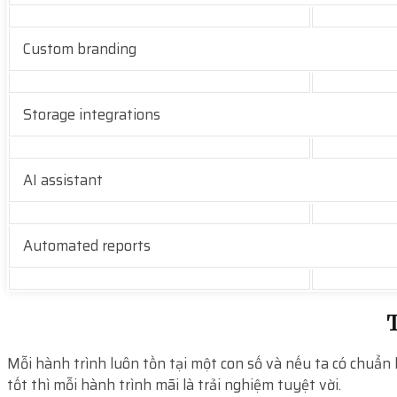
Custom branding
Storage integrations
AI assistant
Automated reports
T
Mỗi hành trình luôn tồn tại một con số và nếu ta có chuẩn 
tốt thì mỗi hành trình mãi là trải nghiệm tuyệt vời.