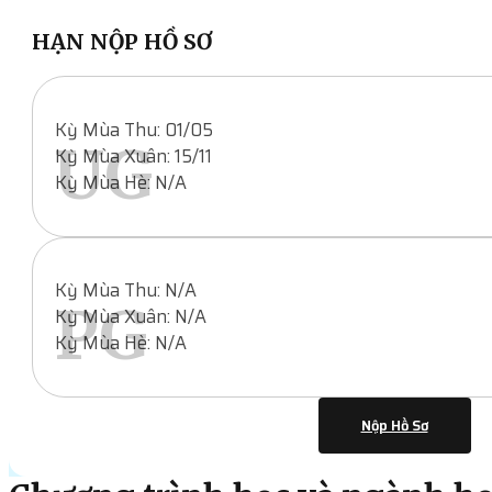
HẠN NỘP HỒ SƠ
Kỳ Mùa Thu: 01/05
UG
Kỳ Mùa Xuân: 15/11
Kỳ Mùa Hè: N/A
Kỳ Mùa Thu: N/A
PG
Kỳ Mùa Xuân: N/A
Kỳ Mùa Hè: N/A
Nộp Hồ Sơ