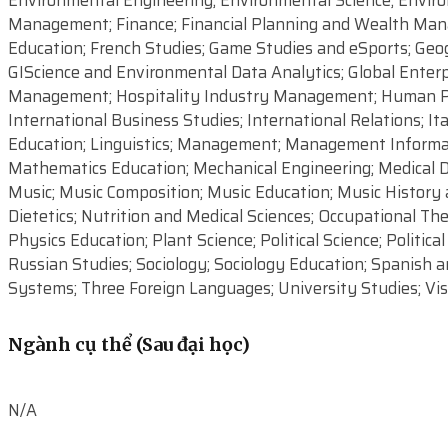
Environmental Engineering; Environmental Science; Enviro
Management; Finance; Financial Planning and Wealth Manag
Education; French Studies; Game Studies and eSports; Geo
GIScience and Environmental Data Analytics; Global Enterp
Management; Hospitality Industry Management; Human Phy
International Business Studies; International Relations; It
Education; Linguistics; Management; Management Informat
Mathematics Education; Mechanical Engineering; Medical Di
Music; Music Composition; Music Education; Music History 
Dietetics; Nutrition and Medical Sciences; Occupational 
Physics Education; Plant Science; Political Science; Politi
Russian Studies; Sociology; Sociology Education; Spanish a
Systems; Three Foreign Languages; University Studies; Vi
Ngành cụ thể (Sau đại học)
N/A