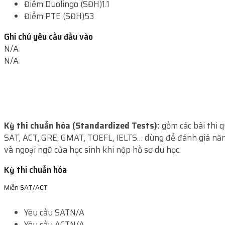
Điểm Duolingo (SĐH)
1.1
Điểm PTE (SĐH)
53
Ghi chú yêu cầu đầu vào
N/A
N/A
Kỳ thi chuẩn hóa (Standardized Tests):
gồm các bài thi 
SAT, ACT, GRE, GMAT, TOEFL, IELTS… dùng để đánh giá năn
và ngoại ngữ của học sinh khi nộp hồ sơ du học.
Kỳ thi chuẩn hóa
Miễn SAT/ACT
Yêu cầu SAT
N/A
Yêu cầu ACT
N/A