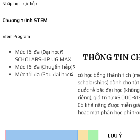
Nhập học trực tiếp
Chương trình STEM
Stem Program
Mức tối đa (Đại học)
$
THÔNG TIN CH
SCHOLARSHIP UG MAX
Mức tối đa (Chuyển tiếp)
$
Mức tối đa (Sau đại học)
$
có học bổng thành tích (me
scholarships) dành cho tất
quốc tế bậc đại học (khôn
riêng), giá trị từ $5.000–
Có khả năng được miễn gi
hoặc một phần học phí tro
LƯU Ý