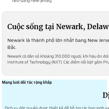
tieu-bang-new-jersey
Cuộc sống tại Newark, Delaw
Newark là thành phố lớn nhất bang New Jersey
Bắc.
Newark có dân số khoảng 310.000 người, khí hậu ôn đới
Institute of Technology (NJIT). Các điểm nổi bật gồm Pr
Mạng lưới đối tác rộng khắp
D
Dịch vụ độc quyền được thiết kế để hỗ trợ các bạn sinh vi