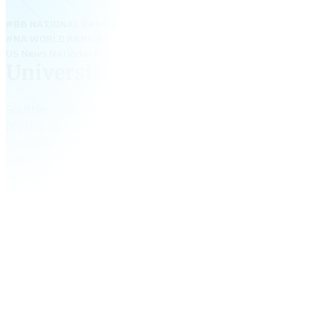
#86 NATIONAL RANKING
#NA WORLD RANKING
US News National Universities 2025: #86 – University of Delawa
University of Delaware
Southern Connecticut State University – đại học công lập 
phí hợp lý, nổi bật với các ngành Business, Education, Heal
Computer Science. Trường có chương trình ESL và học bổng
viên quốc tế, nằm gần New Haven – khu vực an toàn, thuận t
Với chất lượng đào tạo cao và môi trường thân thiện, SCS
học sinh Việt muốn du học Mỹ an toàn, tiết kiệm.
24,412
+
tổng số sinh viên