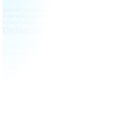
#244 NATIONAL RANKING
#296 WORLD RANKING
US News National Universities 2025: #244; US News Global Unive
University of Colorado Denver
University of Colorado Denver – tọa lạc ngay trung tâm t
Denver, là đại học công lập hiện đại với nhiều chương trình 
bật. Trường mạnh về Business, Architecture, Public Health
Science, mang đến nhiều cơ hội thực tập và việc làm. Với vị 
học bổng linh hoạt và cộng đồng sinh viên quốc tế lớn, CU 
lý tưởng để sinh viên Việt khởi đầu sự nghiệp tại Mỹ.
17,128
+
tổng số sinh viên