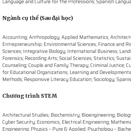
Language and Culture for the Professions; Spanish Langua
Ngành cụ thể (Sau đại học)
Accounting; Anthropology; Applied Mathematics; Architectur
Entrepreneurship; Environmental Sciences; Finance and R
Sciences; Integrative Biology; International Business; La
Forensics; Recording Arts; Social Sciences; Statistics; Su
Counseling; Couple and Family Therapy; Criminal Justice; Cu
for Educational Organizations; Learning and Developmental
Methods; Responsive Literacy Education; Sociology; Spanis
Chương trình STEM
Architectural Studies; Biochemistry; Bioengineering; Biol
Cyber Security; Economics; Electrical Engineering; Mathem
Engineering; Physics – Pure & Applied; Psychology – Bachel