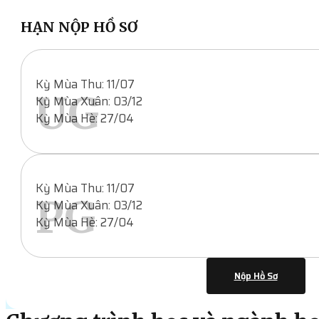
HẠN NỘP HỒ SƠ
Kỳ Mùa Thu: 11/07
UG
Kỳ Mùa Xuân: 03/12
Kỳ Mùa Hè: 27/04
Kỳ Mùa Thu: 11/07
PG
Kỳ Mùa Xuân: 03/12
Kỳ Mùa Hè: 27/04
Nộp Hồ Sơ