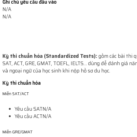
Ghi chú yêu cầu đầu vào
N/A
N/A
Kỳ thi chuẩn hóa (Standardized Tests):
gồm các bài thi 
SAT, ACT, GRE, GMAT, TOEFL, IELTS… dùng để đánh giá năn
và ngoại ngữ của học sinh khi nộp hồ sơ du học.
Kỳ thi chuẩn hóa
Miễn SAT/ACT
Yêu cầu SAT
N/A
Yêu cầu ACT
N/A
Miễn GRE/GMAT