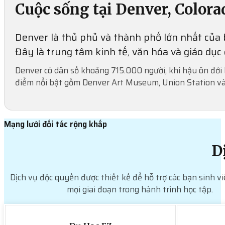
Cuộc sống tại Denver, Colora
Denver là thủ phủ và thành phố lớn nhất của 
Đây là trung tâm kinh tế, văn hóa và giáo dụ
Denver có dân số khoảng 715.000 người, khí hậu ôn đới l
điểm nổi bật gồm Denver Art Museum, Union Station và
Mạng lưới đối tác rộng khắp
D
Dịch vụ độc quyền được thiết kế để hỗ trợ các bạn sinh vi
mọi giai đoạn trong hành trình học tập.