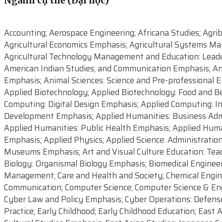
Ngành cụ thể (Đại học)
Accounting; Aerospace Engineering; Africana Studies; Agribusiness Economics and Management: Agribusiness Management Emphasis; Agribusiness Economics and Management: Agricultural Economics Emphasis; Agricultural Systems Management; Agricultural Technology Management and Education: Agricultural Technology Management Emphasis; Agricultural Technology Management and Education: Leadership and Communication Emphasis; Agricultural Technology Management and Education: Teaching Emphasis; Air; American Indian Studies; and Communication Emphasis; Animal Sciences: Animal Industry Emphasis; Animal Sciences: Equine Emphasis; Animal Sciences: Race Track Industry Emphasis; Animal Sciences: Science and Pre-professional Emphasis; Anthropology; Anthropology: Archaeological Sciences Emphasis; Anthropology: Human Biology Emphasis; Applied Biotechnology; Applied Biotechnology: Food and Beverage Fermentation Emphasis; Applied Biotechnology: Industrial Plant and Microbial Biotechnology Emphasis; Applied Computing: Digital Design Emphasis; Applied Computing: Information Management Emphasis; Applied Computing: Network Operations Emphasis; Applied Computing: Software Development Emphasis; Applied Humanities: Business Administration Emphasis; Applied Humanities: Fashion Studies Emphasis; Applied Humanities: Game Studies Emphasis; Applied Humanities: Public Health Emphasis; Applied Humanities: Rural Leadership and Renewal Emphasis; Applied Humanities: Spatial Organization and Design Thinking Emphasis; Applied Physics; Applied Science: Administration of Justice Emphasis; Arabic; Architectural Engineering; Architecture; Art and Visual Culture Education: Community Museums Emphasis; Art and Visual Culture Education: Teaching Emphasis; Art History; Arts; Astronomy; Biochemistry; Bioinformatics; Biology: Biomedical Sciences Emphasis; Biology: Organismal Biology Emphasis; Biomedical Engineering; Biosystems Analytics & Technology; Biosystems Engineering; Business Analytics; Business Economics; Business Management; Care and Health and Society; Chemical Engineering; Chemistry; Civil Engineering; Classics: Classical Civilization Emphasis; Classics: Classical Languages Emphasis; Communication; Computer Science; Computer Science & Engineering; Creative Writing; Criminal Justice Studies; Cyber Operations: Cyber Engineering Emphasis; Cyber Operations: Cyber Law and Policy Emphasis; Cyber Operations: Defense and Forensics Emphasis; Dance; Deaf Studies; Deaf Studies: Educational Interpreting Emphasis; Design Arts and Practice; Early Childhood; Early Childhood Education; East Asian Studies: Chinese Culture Emphasis; East Asian Studies: Chinese Language Emphasis; East Asian Studies: East Asian Cultural Studies Emphasis; East Asian Studies: Japanese Culture Emphasis; East Asian Studies: Japanese Language Emphasis; Ecology and Evolutionary Biology; Economics; Electrical and Computer Engineering (Computer Engineering Track); Electrical and Computer Engineering (Electrical Engineering Track); Elementary Education: Bilingual Emphasis; Elementary Education: English as a Second Language Emphasis; Emergency Medical Services; Engineering Management; English; Entrepreneurship; Environment and Society Emphasis; Environmental and Water Resource Economics; Environmental Engineering; Environmental Science: Lead