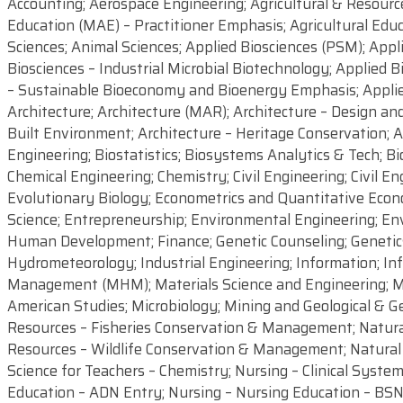
Accounting; Aerospace Engineering; Agricultural & Resource
Education (MAE) – Practitioner Emphasis; Agricultural Edu
Sciences; Animal Sciences; Applied Biosciences (PSM); Appl
Biosciences – Industrial Microbial Biotechnology; Applied 
– Sustainable Bioeconomy and Bioenergy Emphasis; Applied 
Architecture; Architecture (MAR); Architecture – Design an
Built Environment; Architecture – Heritage Conservation; 
Engineering; Biostatistics; Biosystems Analytics & Tech; Bi
Chemical Engineering; Chemistry; Civil Engineering; Civil E
Evolutionary Biology; Econometrics and Quantitative Eco
Science; Entrepreneurship; Environmental Engineering; En
Human Development; Finance; Genetic Counseling; Geneti
Hydrometeorology; Industrial Engineering; Information; I
Management (MHM); Materials Science and Engineering; Ma
American Studies; Microbiology; Mining and Geological & G
Resources – Fisheries Conservation & Management; Natura
Resources – Wildlife Conservation & Management; Natural 
Science for Teachers – Chemistry; Nursing – Clinical Syste
Education – ADN Entry; Nursing – Nursing Education – BSN