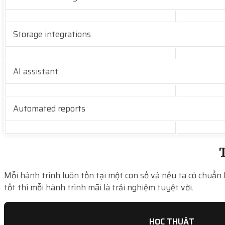
Storage integrations
AI assistant
Automated reports
T
Mỗi hành trình luôn tồn tại một con số và nếu ta có chuẩn 
tốt thì mỗi hành trình mãi là trải nghiệm tuyệt vời.
HỌC THUẬT