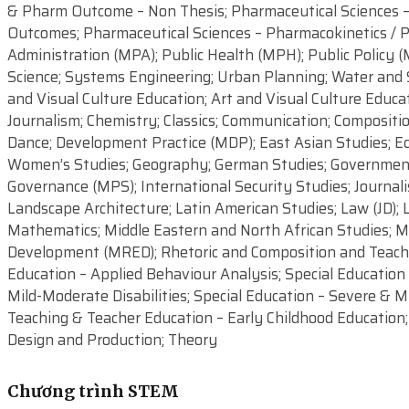
& Pharm Outcome – Non Thesis; Pharmaceutical Sciences –
Outcomes; Pharmaceutical Sciences – Pharmacokinetics / Ph
Administration (MPA); Public Health (MPH); Public Policy 
Science; Systems Engineering; Urban Planning; Water and So
and Visual Culture Education; Art and Visual Culture Educa
Journalism; Chemistry; Classics; Communication; Compositio
Dance; Development Practice (MDP); East Asian Studies; Ec
Women’s Studies; Geography; German Studies; Government a
Governance (MPS); International Security Studies; Journali
Landscape Architecture; Latin American Studies; Law (JD); 
Mathematics; Middle Eastern and North African Studies; Mu
Development (MRED); Rhetoric and Composition and Teachin
Education – Applied Behaviour Analysis; Special Education 
Mild-Moderate Disabilities; Special Education – Severe & Mu
Teaching & Teacher Education – Early Childhood Education;
Design and Production; Theory
Chương trình STEM