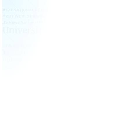
#127 NATIONAL RANKING
#287 WORLD RANKING
US News National Universities 2026: #127; QS World University 
University of Arizona
University of Arizona – đại học nghiên cứu hàng đầu tại Tu
được xếp trong top 100 thế giới. Trường mạnh về Engineeri
Medicine, Data Science và Astronomy, với cơ sở vật chất hi
chương trình Co-op thực tế. Môi trường học tập năng động
và nhiều học bổng hấp dẫn giúp sinh viên quốc tế dễ dàng
phát triển kỹ năng và vươn tới thành công toàn cầu.
54,384
+
tổng số sinh viên