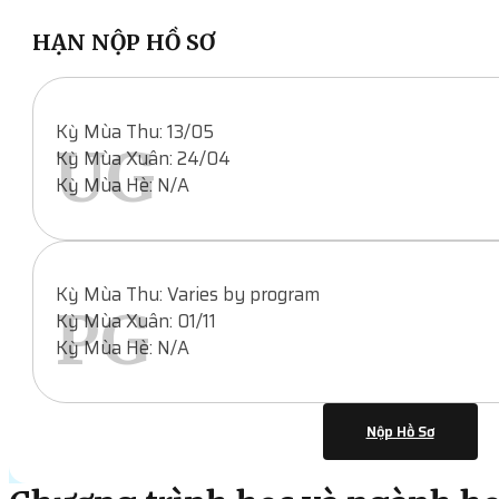
HẠN NỘP HỒ SƠ
Kỳ Mùa Thu: 13/05
UG
Kỳ Mùa Xuân: 24/04
Kỳ Mùa Hè: N/A
Kỳ Mùa Thu: Varies by program
PG
Kỳ Mùa Xuân: 01/11
Kỳ Mùa Hè: N/A
Nộp Hồ Sơ