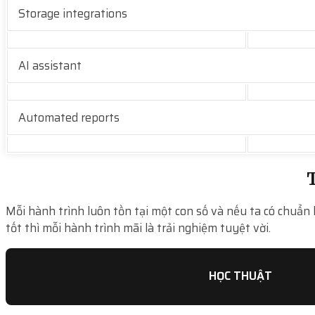
Storage integrations
AI assistant
Automated reports
T
Mỗi hành trình luôn tồn tại một con số và nếu ta có chuẩn 
tốt thì mỗi hành trình mãi là trải nghiệm tuyệt vời.
HỌC THUẬT