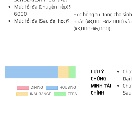
Mức tối đa (Chuyển tiếp)
$
6000
Học bổng tự động cho sin
Mức tối đa (Sau đại học)
$
nhất ($8,000–$12,000) và 
($3,000–$6,000)
LƯU Ý
Chứ
CHỨNG
Đại
MINH TÀI
Chứ
CHÍNH
Sau