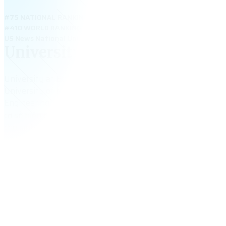
#75 NATIONAL RANKING
#410 WORLD RANKING
US News National Universities 2026: #75 – University at Buffal
University at Buffalo
University at Buffalo – đại học công lập hàng đầu thuộc h
University of New York (SUNY), xếp hạng top 100 Mỹ. Trư
Engineering, Business, Data Science và Pharmacy. Với học 
cơ sở hiện đại và môi trường học năng động, UB là điểm đ
cho sinh viên Việt muốn học tại đại học top.
31,889
+
tổng số sinh viên
$
24,990