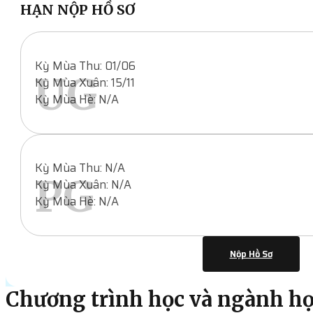
HẠN NỘP HỒ SƠ
Kỳ Mùa Thu: 01/06
UG
Kỳ Mùa Xuân: 15/11
Kỳ Mùa Hè: N/A
Kỳ Mùa Thu: N/A
PG
Kỳ Mùa Xuân: N/A
Kỳ Mùa Hè: N/A
Nộp Hồ Sơ
Chương trình học và ngành h