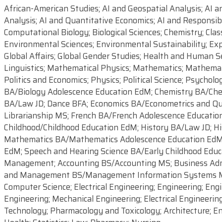
African-American Studies; AI and Geospatial Analysis; AI 
Analysis; AI and Quantitative Economics; AI and Responsibl
Computational Biology; Biological Sciences; Chemistry; Cla
Environmental Sciences; Environmental Sustainability; Expl
Global Affairs; Global Gender Studies; Health and Human Ser
Linguistics; Mathematical Physics; Mathematics; Mathemat
Politics and Economics; Physics; Political Science; Psychol
BA/Biology Adolescence Education EdM; Chemistry BA/Che
BA/Law JD; Dance BFA; Economics BA/Econometrics and Qua
Librarianship MS; French BA/French Adolescence Educatio
Childhood/Childhood Education EdM; History BA/Law JD; Hi
Mathematics BA/Mathematics Adolescence Education EdM; P
EdM; Speech and Hearing Science BA/Early Childhood Educ
Management; Accounting BS/Accounting MS; Business Adm
and Management BS/Management Information Systems MS; Ae
Computer Science; Electrical Engineering; Engineering; Eng
Engineering; Mechanical Engineering; Electrical Engineerin
Technology; Pharmacology and Toxicology; Architecture; En