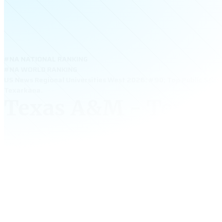
#NA NATIONAL RANKING
#NA WORLD RANKING
US News Regional Universities West 2026: #90; Top Public Scho
Texarkana.
Texas A&M - Texar
Texas A&M University – Texarkana – đại học công lập
thống Texas A&M danh tiếng, nổi bật với học phí thấp
cao và môi trường học an toàn. Trường mạnh về Busi
Engineering, Education và Computer Science. Với chi p
hoạt rẻ và cơ hội việc làm cao, TAMU–Texarkana là lựa
kiệm, hiệu quả cho học sinh Việt.