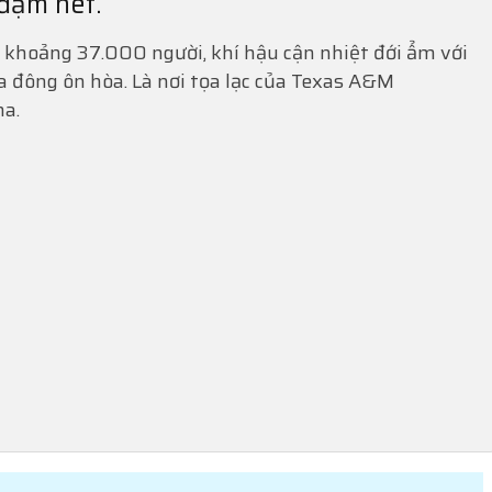
đậm nét.
 khoảng 37.000 người, khí hậu cận nhiệt đới ẩm với
đông ôn hòa. Là nơi tọa lạc của Texas A&M
na.