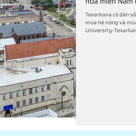
hóa miền Nam 
Texarkana có dân số
mùa hè nóng và mùa 
University–Texarka