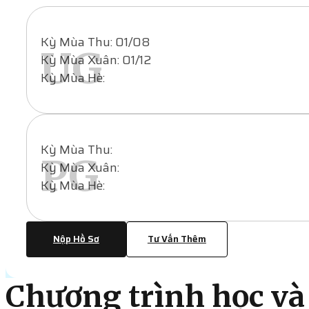
Kỳ Mùa Thu: 01/08
UG
Kỳ Mùa Xuân: 01/12
Kỳ Mùa Hè:
Kỳ Mùa Thu:
PG
Kỳ Mùa Xuân:
Kỳ Mùa Hè:
Nộp Hồ Sơ
Tư Vấn Thêm
Chương trình học và