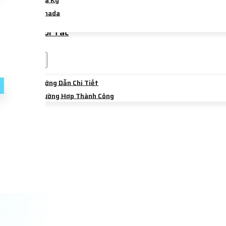
Hoa Kỳ
Canada
Úc
Trường Đối Tác
Sự Kiện
Chia Sẻ
Hướng Dẫn Chi Tiết
Trường Hợp Thành Công
Liên Hệ