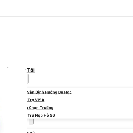
Về Chúng Tôi
Dịch Vụ
Tư Vấn Định Hướng Du Học
Hỗ Trợ VISA
Lựa Chọn Trường
Hỗ Trợ Nộp Hồ Sơ
Điểm Đến