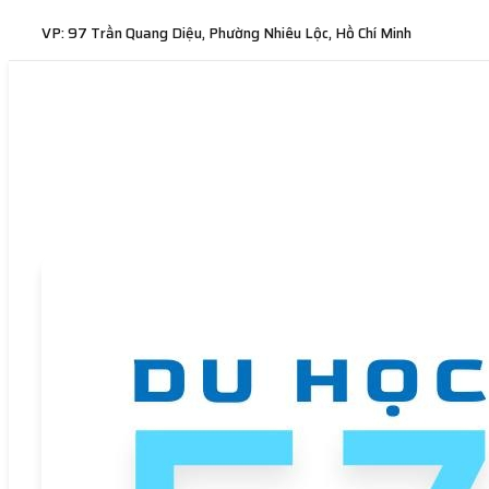
VP: 97 Trần Quang Diệu, Phường Nhiêu Lộc, Hồ Chí Minh