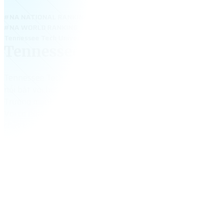
#NA NATIONAL RANKING
#NA WORLD RANKING
Tennessee Tech University – thông tin xếp hạng National Universit
Tennessee Tech University
Tennessee Tech University – đại học công lập tại Cookevill
nổi bật với học phí thấp, học bổng cao và môi trường học an
Trường mạnh về Engineering, Business, Computer Science 
Với cơ hội thực tập và chi phí sinh hoạt rẻ, TTU là lựa chọn 
chất lượng cho học sinh Việt du học Mỹ.
10,400
+
tổng số sinh viên
$
15,765