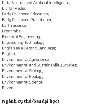
Data Science and Artificial Intelligence;
Digital Media;
Early Childhood Education;
Early Childhood Practitioner;
Earth Science;
Economics;
Electrical Engineering;
Engineering Technology;
English as a Second Language;
English;
Environmental Agriscience;
Environmental and Sustainability Studies;
Environmental Biology;
Environmental Geology;
Environmental Science;
Enviro
Ngành cụ thể (Sau đại học)