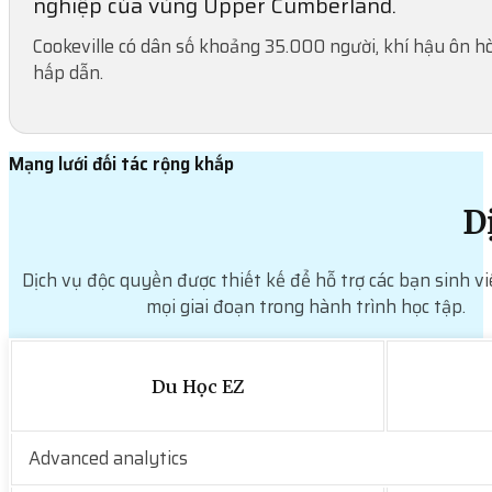
nghiệp của vùng Upper Cumberland.
Cookeville có dân số khoảng 35.000 người, khí hậu ôn h
hấp dẫn.
Mạng lưới đối tác rộng khắp
D
Dịch vụ độc quyền được thiết kế để hỗ trợ các bạn sinh vi
mọi giai đoạn trong hành trình học tập.
Du Học EZ
Advanced analytics