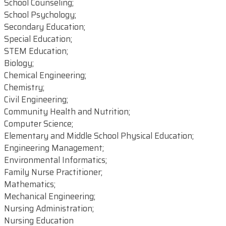
School Counseling;
School Psychology;
Secondary Education;
Special Education;
STEM Education;
Biology;
Chemical Engineering;
Chemistry;
Civil Engineering;
Community Health and Nutrition;
Computer Science;
Elementary and Middle School Physical Education;
Engineering Management;
Environmental Informatics;
Family Nurse Practitioner;
Mathematics;
Mechanical Engineering;
Nursing Administration;
Nursing Education