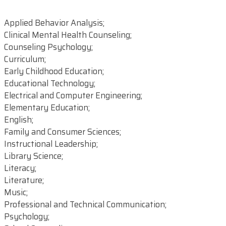
Applied Behavior Analysis;
Clinical Mental Health Counseling;
Counseling Psychology;
Curriculum;
Early Childhood Education;
Educational Technology;
Electrical and Computer Engineering;
Elementary Education;
English;
Family and Consumer Sciences;
Instructional Leadership;
Library Science;
Literacy;
Literature;
Music;
Professional and Technical Communication;
Psychology;