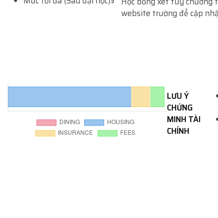
Mức tối đa (Sau đại học)
$
Học bổng xét tùy chương tr
website trường để cập nh
LƯU Ý
CHỨNG
MINH TÀI
CHÍNH