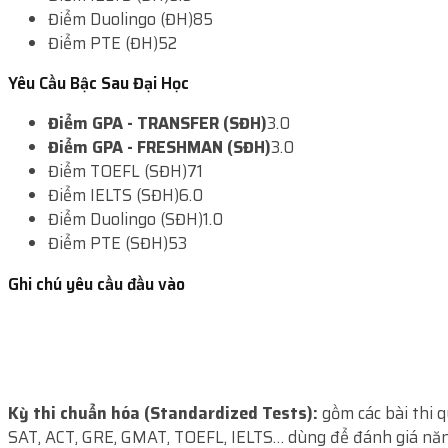
Điểm Duolingo (ĐH)
85
Điểm PTE (ĐH)
52
Yêu Cầu Bậc Sau Đại Học
Điểm GPA - TRANSFER (SĐH)
3.0
Điểm GPA - FRESHMAN (SĐH)
3.0
Điểm TOEFL (SĐH)
71
Điểm IELTS (SĐH)
6.0
Điểm Duolingo (SĐH)
1.0
Điểm PTE (SĐH)
53
Ghi chú yêu cầu đầu vào
Kỳ thi chuẩn hóa (Standardized Tests):
gồm các bài thi 
SAT, ACT, GRE, GMAT, TOEFL, IELTS… dùng để đánh giá năn