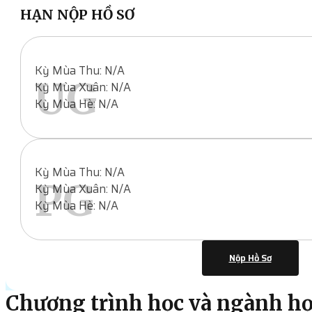
HẠN NỘP HỒ SƠ
Kỳ Mùa Thu: N/A
UG
Kỳ Mùa Xuân: N/A
Kỳ Mùa Hè: N/A
Kỳ Mùa Thu: N/A
PG
Kỳ Mùa Xuân: N/A
Kỳ Mùa Hè: N/A
Nộp Hồ Sơ
Chương trình học và ngành h