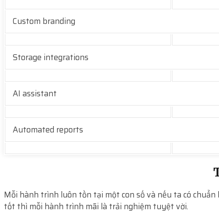
Custom branding
Storage integrations
AI assistant
Automated reports
T
Mỗi hành trình luôn tồn tại một con số và nếu ta có chuẩn 
tốt thì mỗi hành trình mãi là trải nghiệm tuyệt vời.