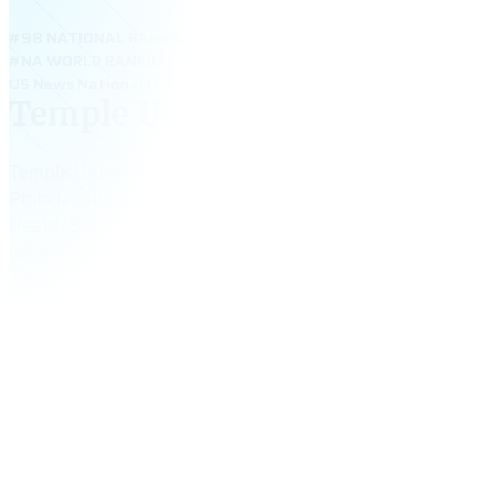
#98 NATIONAL RANKING
#NA WORLD RANKING
US News National Universities 2024: #98; Top Public Schools #4
Temple University
Temple University – đại học công lập top 100 Mỹ, tọa lạc tạ
Philadelphia, nổi tiếng với các ngành Business, Law, Comm
Health Science. Trường có học bổng quốc tế, chương trình C
hội việc làm dồi dào. Với khuôn viên hiện đại, môi trường h
Temple là điểm đến hàng đầu cho sinh viên Việt muốn học 
tiếng.
30,005
+
tổng số sinh viên