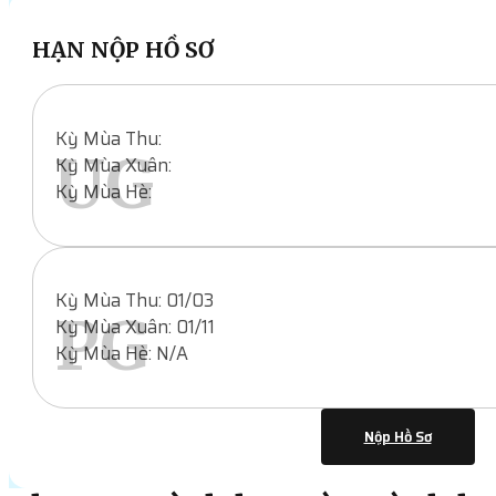
HẠN NỘP HỒ SƠ
Kỳ Mùa Thu:
UG
Kỳ Mùa Xuân:
Kỳ Mùa Hè:
Kỳ Mùa Thu: 01/03
PG
Kỳ Mùa Xuân: 01/11
Kỳ Mùa Hè: N/A
Nộp Hồ Sơ