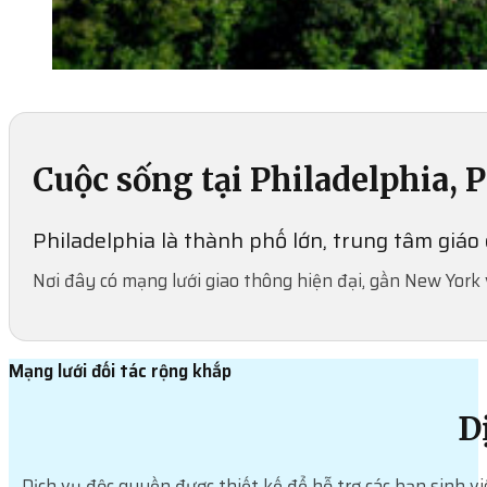
Cuộc sống tại Philadelphia, 
Philadelphia là thành phố lớn, trung tâm giáo
Nơi đây có mạng lưới giao thông hiện đại, gần New York v
Mạng lưới đối tác rộng khắp
D
Dịch vụ độc quyền được thiết kế để hỗ trợ các bạn sinh vi