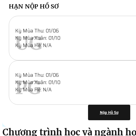
HẠN NỘP HỒ SƠ
Kỳ Mùa Thu: 01/06
UG
Kỳ Mùa Xuân: 01/10
Kỳ Mùa Hè: N/A
Kỳ Mùa Thu: 01/06
PG
Kỳ Mùa Xuân: 01/10
Kỳ Mùa Hè: N/A
Nộp Hồ Sơ
Chương trình học và ngành h