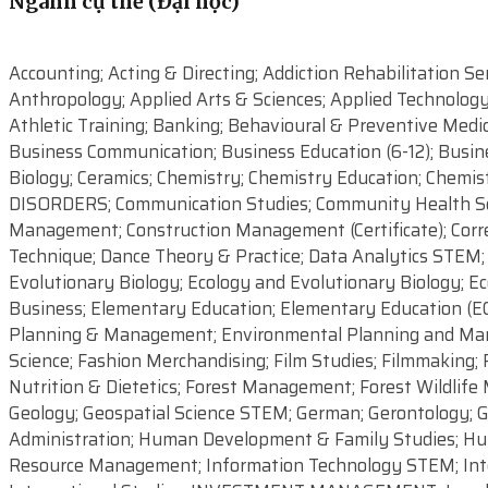
Ngành cụ thể (Đại học)
Accounting; Acting & Directing; Addiction Rehabilitation Ser
Anthropology; Applied Arts & Sciences; Applied Technology; 
Athletic Training; Banking; Behavioural & Preventive Medi
Business Communication; Business Education (6-12); Busine
Biology; Ceramics; Chemistry; Chemistry Education; Chemi
DISORDERS; Communication Studies; Community Health Sc
Management; Construction Management (Certificate); Correc
Technique; Dance Theory & Practice; Data Analytics STEM; D
Evolutionary Biology; Ecology and Evolutionary Biology; Ec
Business; Elementary Education; Elementary Education (E
Planning & Management; Environmental Planning and Mana
Science; Fashion Merchandising; Film Studies; Filmmaking;
Nutrition & Dietetics; Forest Management; Forest Wildlife
Geology; Geospatial Science STEM; German; Gerontology; Grap
Administration; Human Development & Family Studies; Hu
Resource Management; Information Technology STEM; Interdis