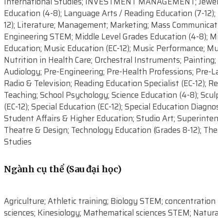
International Studies; INVESTMENT MANAGEMENT; Jewelry/
Education (4-8); Language Arts / Reading Education (7-12);
12); Literature; Management; Marketing; Mass Communicat
Engineering STEM; Middle Level Grades Education (4-8); Mili
Education; Music Education (EC-12); Music Performance; Mu
Nutrition in Health Care; Orchestral Instruments; Painting
Audiology; Pre-Engineering; Pre-Health Professions; Pre-La
Radio & Television; Reading Education Specialist (EC-12); 
Teaching; School Psychology; Science Education (4-8); Sculp
(EC-12); Special Education (EC-12); Special Education Diag
Student Affairs & Higher Education; Studio Art; Superint
Theatre & Design; Technology Education (Grades 8-12); The
Studies
Ngành cụ thể (Sau đại học)
Agriculture; Athletic training; Biology STEM; concentrat
sciences; Kinesiology; Mathematical sciences STEM; Natur