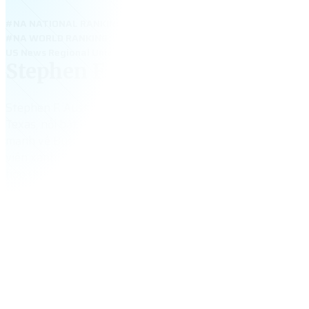
#NA NATIONAL RANKING
#NA WORLD RANKING
US News Regional Universities West 2026: #18; #1 Regional Public
Stephen F. Austin State Univer
Stephen F. Austin State University – đại học công lập tại 
Texas, nổi bật với chương trình học thực tế và học bổng qu
mạnh về Business, Education, Forestry và Health Science.
viên xanh, khí hậu ôn hòa và dịch vụ sinh viên tốt, SFA là 
hợp cho học sinh Việt muốn du học tiết kiệm.
10,888
+
tổng số sinh viên
$
20,680