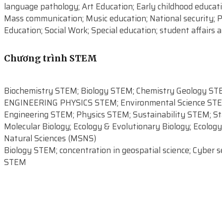
language pathology; Art Education; Early childhood educatio
Mass communication; Music education; National security; P
Education; Social Work; Special education; student affairs
Chương trình STEM
Biochemistry STEM; Biology STEM; Chemistry Geology STE
ENGINEERING PHYSICS STEM; Environmental Science STEM;
Engineering STEM; Physics STEM; Sustainability STEM; Stati
Molecular Biology; Ecology & Evolutionary Biology; Ecolog
Natural Sciences (MSNS)
Biology STEM; concentration in geospatial science; Cyber
STEM