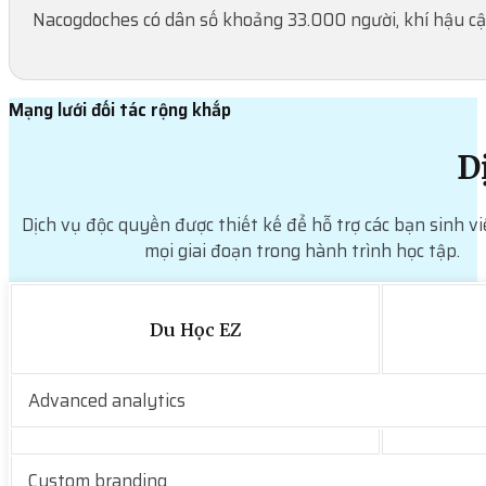
Nacogdoches có dân số khoảng 33.000 người, khí hậu cậ
Mạng lưới đối tác rộng khắp
D
Dịch vụ độc quyền được thiết kế để hỗ trợ các bạn sinh vi
mọi giai đoạn trong hành trình học tập.
Du Học EZ
Advanced analytics
Custom branding