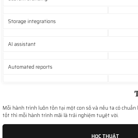
Storage integrations
AI assistant
Automated reports
T
Mỗi hành trình luôn tồn tại một con số và nếu ta có chuẩn 
tốt thì mỗi hành trình mãi là trải nghiệm tuyệt vời.
HỌC THUẬT