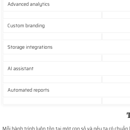
Advanced analytics
Custom branding
Storage integrations
AI assistant
Automated reports
T
Mỗi hành trình luôn tồn tại một con số và nếu ta có chuẩn 