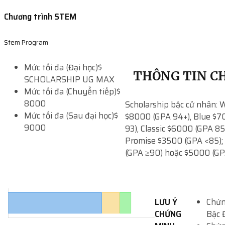
Chương trình STEM
Stem Program
Mức tối đa (Đại học)
$
THÔNG TIN CH
SCHOLARSHIP UG MAX
Mức tối đa (Chuyển tiếp)
$
8000
Scholarship bậc cử nhân: W
Mức tối đa (Sau đại học)
$
$8000 (GPA 94+), Blue $7
9000
93), Classic $6000 (GPA 85
Promise $3500 (GPA <85);
(GPA ≥90) hoặc $5000 (GP
LƯU Ý
Chứn
CHỨNG
Bậc 