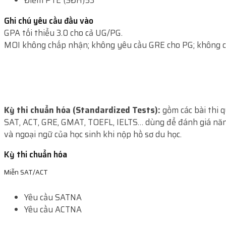
Điểm PTE (SĐH)
53
Ghi chú yêu cầu đầu vào
GPA tối thiểu 3.0 cho cả UG/PG.
MOI không chấp nhận; không yêu cầu GRE cho PG; không 
Kỳ thi chuẩn hóa (Standardized Tests):
gồm các bài thi 
SAT, ACT, GRE, GMAT, TOEFL, IELTS… dùng để đánh giá năn
và ngoại ngữ của học sinh khi nộp hồ sơ du học.
Kỳ thi chuẩn hóa
Miễn SAT/ACT
Yêu cầu SAT
NA
Yêu cầu ACT
NA