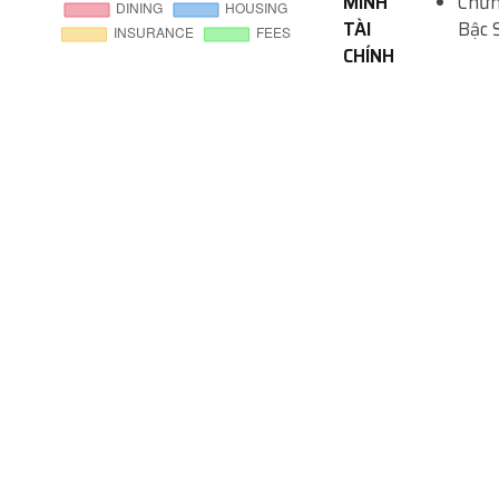
MINH
Chứn
TÀI
Bậc 
CHÍNH