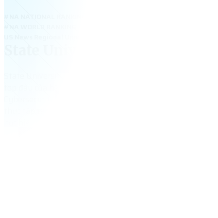
#NA NATIONAL RANKING
#NA WORLD RANKING
US News Regional Universities North 2025: Top 10 Public Schools 
State University of New York 
State University of New York – Polytechnic Institute – đại 
top đầu của hệ thống SUNY, nổi bật về Engineering, Compu
Cybersecurity và Data Analytics. Trường có học bổng quốc t
thực tập tại các công ty công nghệ lớn. Với học phí hợp lý 
học hiện đại, SUNY Poly là lựa chọn phù hợp cho sinh viên
STEM.
2,704
+
tổng số sinh viên