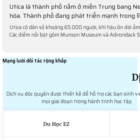
Utica là thành phố nằm ở miền Trung bang New
hóa. Thành phố đang phát triển mạnh trong lĩn
Utica có dân số khoảng 65.000 người, khí hậu ôn đới ẩm 
Các điểm nổi bật gồm Munson Museum và Adirondack Sc
Mạng lưới đối tác rộng khắp
D
Dịch vụ độc quyền được thiết kế để hỗ trợ các bạn sinh vi
mọi giai đoạn trong hành trình học tập.
Du Học EZ