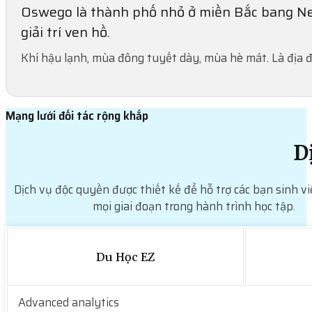
Oswego là thành phố nhỏ ở miền Bắc bang New
giải trí ven hồ.
Khí hậu lạnh, mùa đông tuyết dày, mùa hè mát. Là địa đ
Mạng lưới đối tác rộng khắp
D
Dịch vụ độc quyền được thiết kế để hỗ trợ các bạn sinh vi
mọi giai đoạn trong hành trình học tập.
Du Học EZ
Advanced analytics