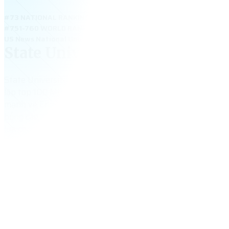
#73 NATIONAL RANKING
#751-760 WORLD RANKING
US News National Universities 2026: #73 – State University of 
State University of New York
State University of New York at Binghamton – Only UG – đ
lập top 100 Mỹ, chỉ tuyển bậc đại học cho sinh viên quốc t
mạnh về Engineering, Business, Biology và Computer Scien
bổng cao, tỷ lệ việc làm cao và môi trường học xuất sắc, B
lựa chọn hàng đầu cho học sinh Việt du học Mỹ.
18,815
+
tổng số sinh viên
$
33,300