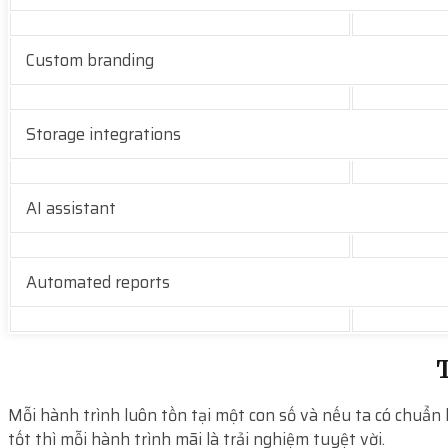
Custom branding
Storage integrations
AI assistant
Automated reports
T
Mỗi hành trình luôn tồn tại một con số và nếu ta có chuẩn 
tốt thì mỗi hành trình mãi là trải nghiệm tuyệt vời.