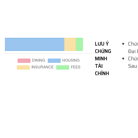
LƯU Ý
Chứn
CHỨNG
Đại 
MINH
Chứn
TÀI
Sau
CHÍNH