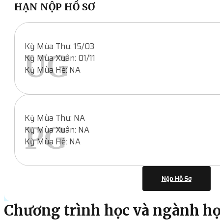
HẠN NỘP HỒ SƠ
Kỳ Mùa Thu: 15/03
UG
Kỳ Mùa Xuân: 01/11
Kỳ Mùa Hè: NA
Kỳ Mùa Thu: NA
PG
Kỳ Mùa Xuân: NA
Kỳ Mùa Hè: NA
Nộp Hồ Sơ
Chương trình học và ngành h