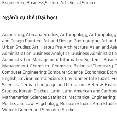
Engineering;Business;Science;Arts;Social Science
Ngành cụ thể (Đại học)
Accounting; Africana Studies; Anthropology; Anthropology A
and Design Painting; Art and Design Photography; Art and D
Urban Studies; Art History Pre-Architecture; Asian and Asi
Administration Business Analytics; Business Administrati
Administration Management Information Systems; Business
Management; Chemistry; Chemistry Biological Chemistry; Che
Computer Engineering; Computer Science; Economics; Econom
English; Environmental Science; Environmental Studies; F
Sciences; German Language and Literature; Hebrew; History
Studies; Korean Studies; Latin; Latin American and Caribbe
Mathematical Sciences Statistics; Mechanical Engineering; 
Politics and Law; Psychology; Russian Studies Area Studies
Women Gender and Sexuality Studies