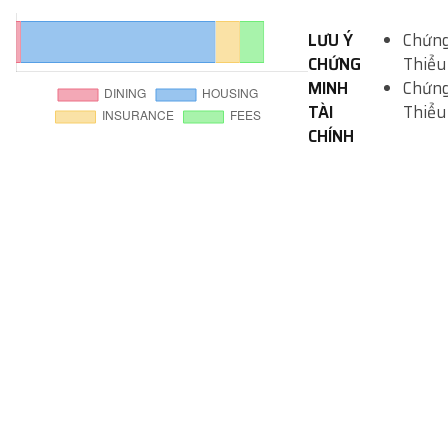
LƯU Ý
Chứng
CHỨNG
Thiểu
MINH
Chứng
TÀI
Thiểu
CHÍNH