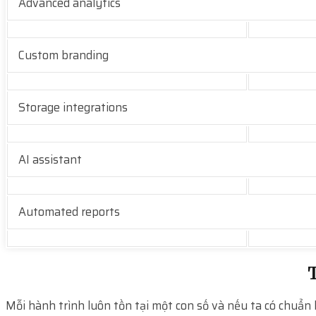
Advanced analytics
Custom branding
Storage integrations
AI assistant
Automated reports
T
Mỗi hành trình luôn tồn tại một con số và nếu ta có chuẩn 