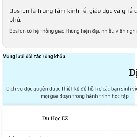
Boston là trung tâm kinh tế, giáo dục và y tế
phú.
Boston có hệ thống giao thông hiện đại, nhiều viện ngh
Mạng lưới đối tác rộng khắp
D
Dịch vụ độc quyền được thiết kế để hỗ trợ các bạn sinh vi
mọi giai đoạn trong hành trình học tập.
Du Học EZ