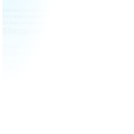
#151 NATIONAL RANKING
#NA WORLD RANKING
US News National Universities 2024: #151 – Simmons University;
Simmons University- only UG
Simmons University – đại học tư thục dành cho nữ tại Bost
bậc đại học, nổi tiếng với các ngành Nursing, Business, Ps
Communication. Trường có học bổng quốc tế hấp dẫn, môi 
thân thiện và an toàn. Với vị trí trung tâm và chất lượng gi
Simmons University phù hợp cho nữ sinh Việt muốn du họ
môi trường năng động.
5,053
+
tổng số sinh viên