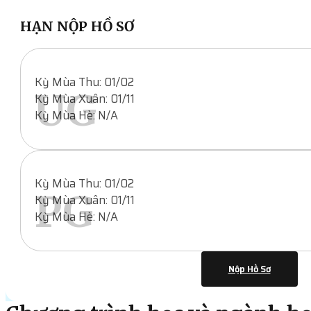
HẠN NỘP HỒ SƠ
Kỳ Mùa Thu: 01/02
UG
Kỳ Mùa Xuân: 01/11
Kỳ Mùa Hè: N/A
Kỳ Mùa Thu: 01/02
PG
Kỳ Mùa Xuân: 01/11
Kỳ Mùa Hè: N/A
Nộp Hồ Sơ