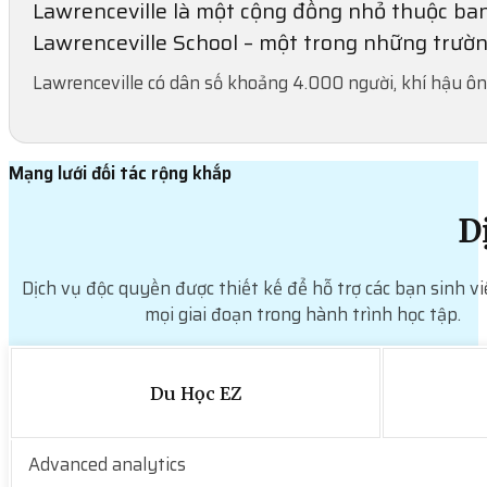
Lawrenceville là một cộng đồng nhỏ thuộc ban
Lawrenceville School – một trong những trườn
Lawrenceville có dân số khoảng 4.000 người, khí hậu ôn 
Mạng lưới đối tác rộng khắp
D
Dịch vụ độc quyền được thiết kế để hỗ trợ các bạn sinh vi
mọi giai đoạn trong hành trình học tập.
Du Học EZ
Advanced analytics