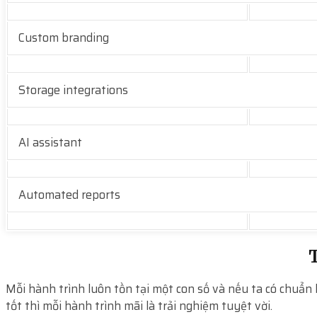
Custom branding
Storage integrations
AI assistant
Automated reports
T
Mỗi hành trình luôn tồn tại một con số và nếu ta có chuẩn 
tốt thì mỗi hành trình mãi là trải nghiệm tuyệt vời.