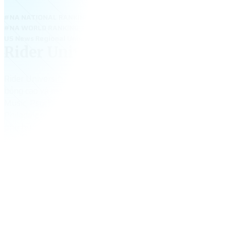
#NA NATIONAL RANKING
#NA WORLD RANKING
US News Regional Universities North 2025: #35; Best Value School
Rider University
Rider University – đại học tư thục tại bang New Jersey, nổi
bổng cao và môi trường học cá nhân hóa. Trường mạnh về 
Music, Psychology và Education. Với cơ hội thực tập tại Ne
Philadelphia và dịch vụ sinh viên tận tâm, Rider là điểm đ
phụ huynh Việt muốn con học tập an toàn, hiệu quả.
Đang
cập nhật
tổng số sinh viên
$
43,240