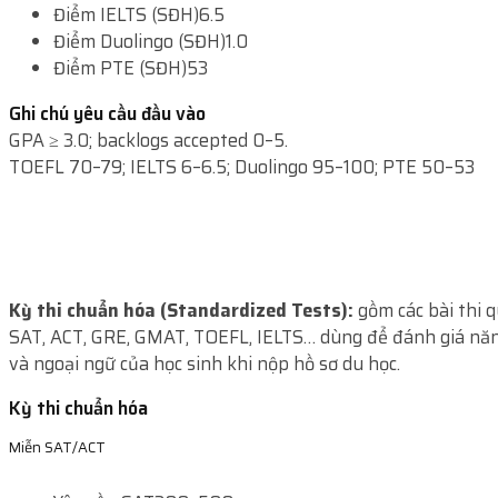
Điểm IELTS (SĐH)
6.5
Điểm Duolingo (SĐH)
1.0
Điểm PTE (SĐH)
53
Ghi chú yêu cầu đầu vào
GPA ≥ 3.0; backlogs accepted 0–5.
TOEFL 70–79; IELTS 6–6.5; Duolingo 95–100; PTE 50–53
Kỳ thi chuẩn hóa (Standardized Tests):
gồm các bài thi 
SAT, ACT, GRE, GMAT, TOEFL, IELTS… dùng để đánh giá năn
và ngoại ngữ của học sinh khi nộp hồ sơ du học.
Kỳ thi chuẩn hóa
Miễn SAT/ACT