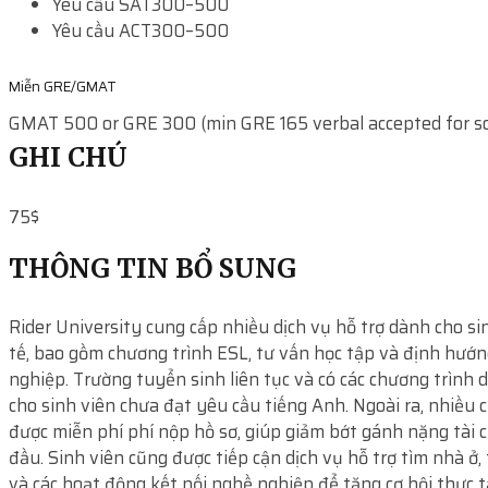
Yêu cầu SAT
300–500
Yêu cầu ACT
300–500
Miễn GRE/GMAT
GMAT 500 or GRE 300 (min GRE 165 verbal accepted for 
GHI CHÚ
75$
THÔNG TIN BỔ SUNG
Rider University cung cấp nhiều dịch vụ hỗ trợ dành cho si
tế, bao gồm chương trình ESL, tư vấn học tập và định hướ
nghiệp. Trường tuyển sinh liên tục và có các chương trình 
cho sinh viên chưa đạt yêu cầu tiếng Anh. Ngoài ra, nhiều 
được miễn phí phí nộp hồ sơ, giúp giảm bớt gánh nặng tài 
đầu. Sinh viên cũng được tiếp cận dịch vụ hỗ trợ tìm nhà ở,
và các hoạt động kết nối nghề nghiệp để tăng cơ hội thực t