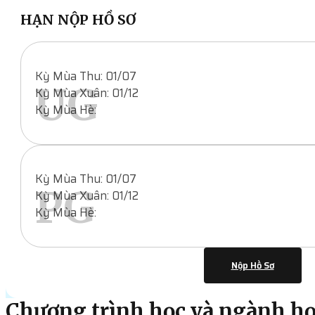
HẠN NỘP HỒ SƠ
Kỳ Mùa Thu: 01/07
UG
Kỳ Mùa Xuân: 01/12
Kỳ Mùa Hè:
Kỳ Mùa Thu: 01/07
PG
Kỳ Mùa Xuân: 01/12
Kỳ Mùa Hè:
Nộp Hồ Sơ
Chương trình học và ngành h