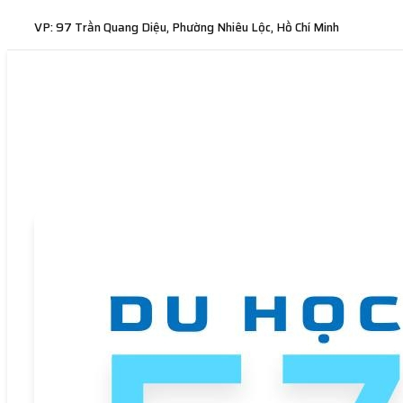
VP: 97 Trần Quang Diệu, Phường Nhiêu Lộc, Hồ Chí Minh