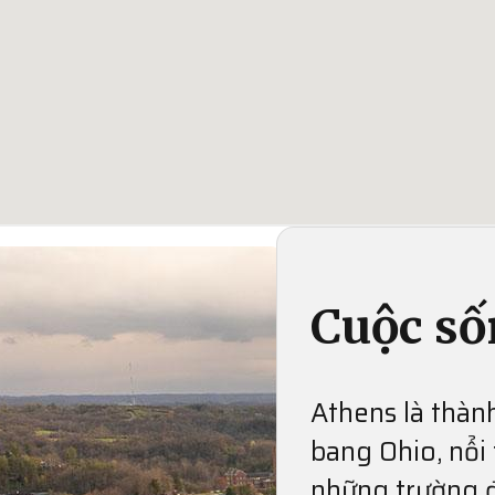
Cuộc số
Athens là thàn
bang Ohio, nổi 
những trường đ