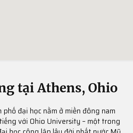
ng tại Athens, Ohio
h phố đại học nằm ở miền đông nam
tiếng với Ohio University – một trong
ại học công lập lâu đời nhất nước Mỹ.