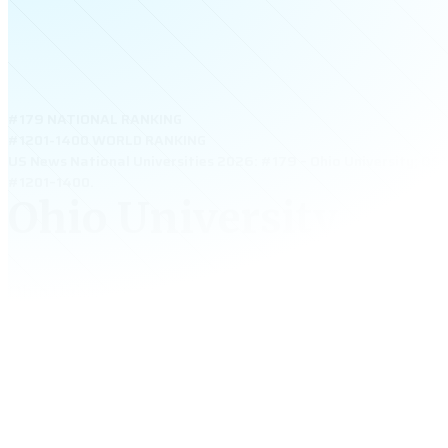
#179 NATIONAL RANKING
#1201-1400 WORLD RANKING
US News National Universities 2026: #179 – Ohio University; QS
#1201–1400.
Ohio University
Ohio University – Only UG – đại học công lập lâu đời 
Ohio, chỉ tuyển sinh bậc đại học, nổi tiếng với chương
thực tế và học bổng cao. Trường mạnh về Business, J
Engineering và Communication. Với khuôn viên đẹp, 
học an toàn và cơ hội nghề nghiệp cao, Ohio Universit
chọn lý tưởng cho học sinh Việt.