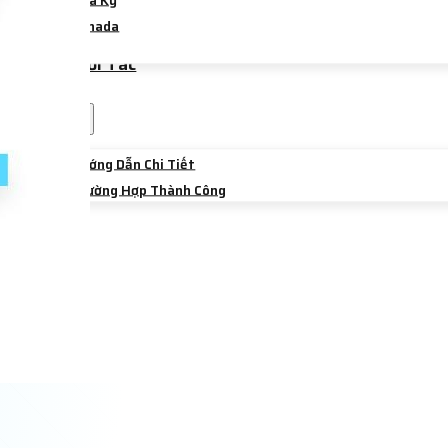
Hoa Kỳ
Canada
Úc
Trường Đối Tác
Sự Kiện
Chia Sẻ
Hướng Dẫn Chi Tiết
Trường Hợp Thành Công
Liên Hệ