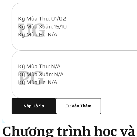
Kỳ Mùa Thu: 01/02
UG
Kỳ Mùa Xuân: 15/10
Kỳ Mùa Hè: N/A
Kỳ Mùa Thu: N/A
PG
Kỳ Mùa Xuân: N/A
Kỳ Mùa Hè: N/A
Nộp Hồ Sơ
Tư Vấn Thêm
Chương trình học và