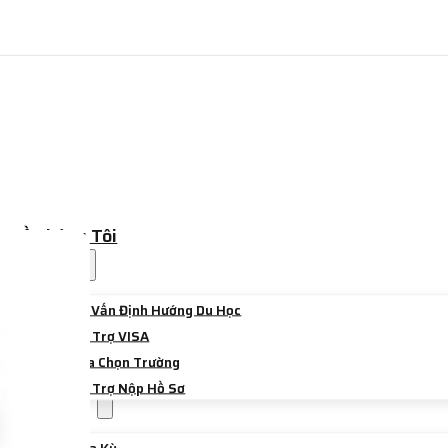
Về Chúng Tôi
Dịch Vụ
Tư Vấn Định Hướng Du Học
Hỗ Trợ VISA
Lựa Chọn Trường
Hỗ Trợ Nộp Hồ Sơ
Điểm Đến