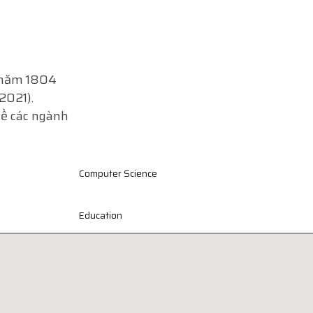
p năm 1804
2021).
về các ngành
Computer Science
Education