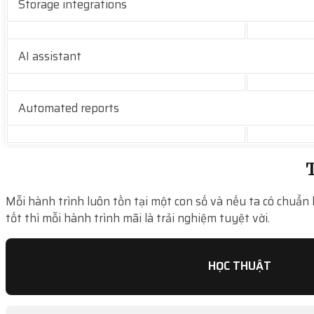
Storage integrations
AI assistant
Automated reports
T
Mỗi hành trình luôn tồn tại một con số và nếu ta có chuẩn 
tốt thì mỗi hành trình mãi là trải nghiệm tuyệt vời.
HỌC THUẬT