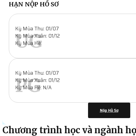
HẠN NỘP HỒ SƠ
Kỳ Mùa Thu: 01/07
UG
Kỳ Mùa Xuân: 01/12
Kỳ Mùa Hè:
Kỳ Mùa Thu: 01/07
PG
Kỳ Mùa Xuân: 01/12
Kỳ Mùa Hè: N/A
Nộp Hồ Sơ
Chương trình học và ngành h