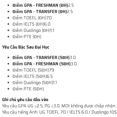
Điểm GPA - FRESHMAN (ĐH)
2.5
Điểm GPA - TRANSFER (ĐH)
2.5
Điểm TOEFL (ĐH)
70
Điểm IELTS (ĐH)
6.0
Điểm Duolingo (ĐH)
1.1
Điểm PTE (ĐH)
Yêu Cầu Bậc Sau Đại Học
Điểm GPA - TRANSFER (SĐH)
3.0
Điểm GPA - FRESHMAN (SĐH)
3.0
Điểm TOEFL (SĐH)
79
Điểm IELTS (SĐH)
6.5
Điểm Duolingo (SĐH)
1.1
Điểm PTE (SĐH)
Ghi chú yêu cầu đầu vào
Yêu cầu GPA UG ≥2.5; PG ≥3.0. MOI không được chấp nhận.
Yêu cầu tiếng Anh: UG TOEFL 70 / IELTS 6.0 / Duolingo 105;