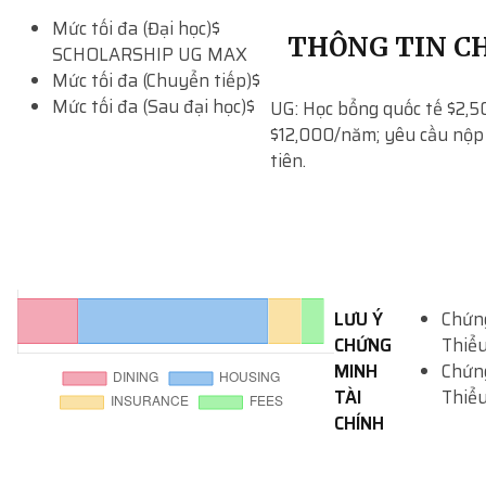
Mức tối đa (Đại học)
$
THÔNG TIN CH
SCHOLARSHIP UG MAX
Mức tối đa (Chuyển tiếp)
$
Mức tối đa (Sau đại học)
$
UG: Học bổng quốc tế $2,5
$12,000/năm; yêu cầu nộp
tiên.
LƯU Ý
Chứng
CHỨNG
Thiểu
MINH
Chứng
TÀI
Thiểu
CHÍNH