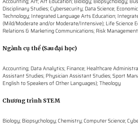
Accounting; Art; Art Education; Biology; Biopsychology; Bu
Disciplinary Studies; Cybersecurity; Data Science; Economic
Technology; Integrated Language Arts Education; Integrate
(Mild/Moderate and/or Moderate/Intensive); Life Science Ed
Relations & Marketing Communications; Risk Management 
Ngành cụ thể (Sau đại học)
Accounting; Data Analytics; Finance; Healthcare Administ
Assistant Studies; Physician Assistant Studies; Sport Man
English to Speakers of Other Languages); Theology
Chương trình STEM
Biology; Biopsychology; Chemistry; Computer Science; Cyb