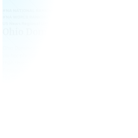
#NA NATIONAL RANKING
#NA WORLD RANKING
US News Regional Universities Midwest 2026: ranked; Best Value 
Ohio Dominican University
Ohio Dominican University – đại học tư thục tại Columbus, 
với học phí hợp lý, học bổng đến 25.000 USD/năm và môi 
thân thiện. Trường mạnh về Business, Computer Science, 
Biology. Với vị trí gần trung tâm thành phố, ODU mang đến
tập, OPT và việc làm phong phú cho sinh viên Việt.
1,209
+
tổng số sinh viên
$
35,720