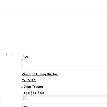
Về Chúng Tôi
Dịch Vụ
Tư Vấn Định Hướng Du Học
Hỗ Trợ VISA
Lựa Chọn Trường
Hỗ Trợ Nộp Hồ Sơ
Điểm Đến