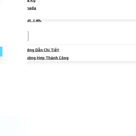
Hoa Kỳ
Canada
Úc
Trường Đối Tác
Sự Kiện
Chia Sẻ
Hướng Dẫn Chi Tiết
Trường Hợp Thành Công
Liên Hệ