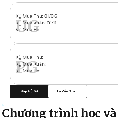
Kỳ Mùa Thu: 01/06
UG
Kỳ Mùa Xuân: 01/11
Kỳ Mùa Hè:
Kỳ Mùa Thu:
PG
Kỳ Mùa Xuân:
Kỳ Mùa Hè:
Nộp Hồ Sơ
Tư Vấn Thêm
Chương trình học và