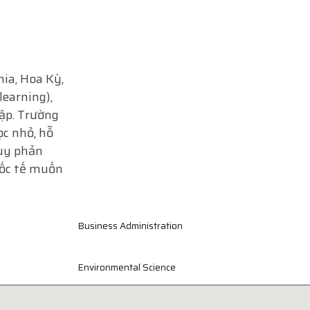
nia, Hoa Kỳ,
learning),
tập. Trường
ọc nhỏ, hỗ
duy phản
uốc tế muốn
Business Administration
Environmental Science