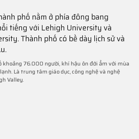
thành phố nằm ở phía đông bang
ổi tiếng với Lehigh University và
rsity. Thành phố có bề dày lịch sử và
u.
ố khoảng 76.000 người, khí hậu ôn đới ẩm với mùa
ạnh. Là trung tâm giáo dục, công nghệ và nghệ
gh Valley.