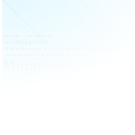
#NA NATIONAL RANKING
#NA WORLD RANKING
US News National Liberal Arts Colleges 2025: – Moravian Univers
Undergraduate Teaching & Social Mobility.
Moravian University
Moravian University – đại học tư thục tại Bethlehem,
Pennsylvania, nổi bật với các ngành Business, Nursin
Science và Education. Trường có học bổng đến 30.0
môi trường học ấm áp và cơ hội thực tập tại khu vực 
Hoa Kỳ. Với lịch sử hơn 280 năm, Moravian là lựa chọ
cậy cho phụ huynh Việt.