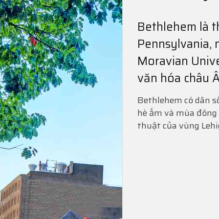
Bethlehem là 
Pennsylvania, n
Moravian Unive
văn hóa châu Â
Bethlehem có dân s
hè ấm và mùa đông l
thuật của vùng Lehi