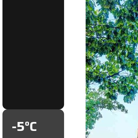
-5
°C