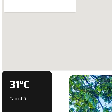
31
°C
Cao nhất