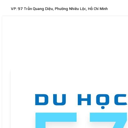
VP: 97 Trần Quang Diệu, Phường Nhiêu Lộc, Hồ Chí Minh