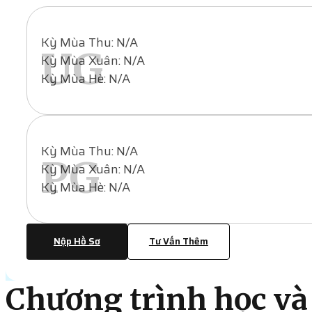
Kỳ Mùa Thu: N/A
UG
Kỳ Mùa Xuân: N/A
Kỳ Mùa Hè: N/A
Kỳ Mùa Thu: N/A
PG
Kỳ Mùa Xuân: N/A
Kỳ Mùa Hè: N/A
Nộp Hồ Sơ
Tư Vấn Thêm
Chương trình học và