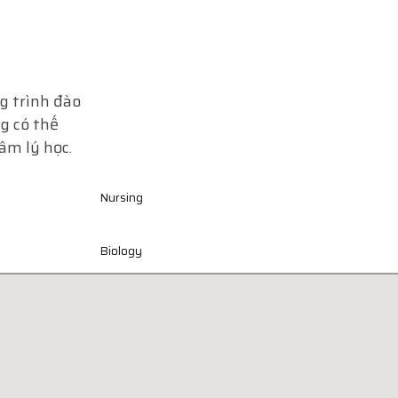
g trình đào
ng có thế
âm lý học.
Nursing
Biology