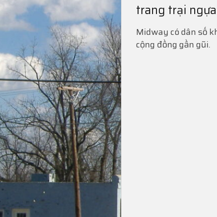
trang trại ngựa
Midway có dân số kh
cộng đồng gần gũi.