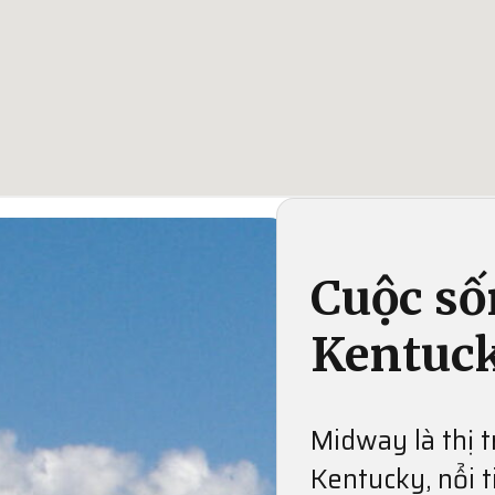
Cuộc số
Kentuc
Midway là thị 
Kentucky, nổi 