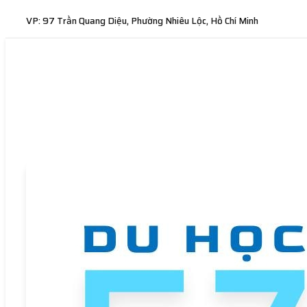
VP: 97 Trần Quang Diệu, Phường Nhiêu Lộc, Hồ Chí Minh