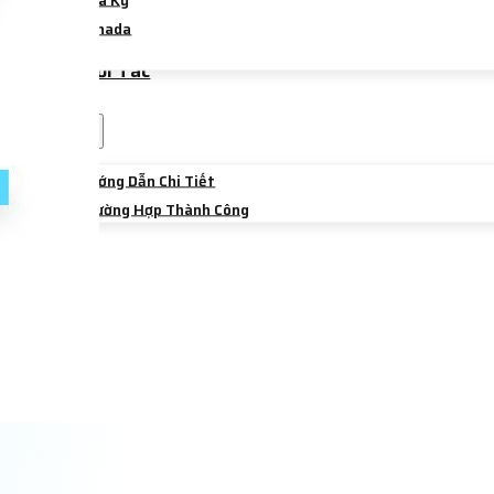
Hoa Kỳ
Canada
Úc
Trường Đối Tác
Sự Kiện
Chia Sẻ
Hướng Dẫn Chi Tiết
Trường Hợp Thành Công
Liên Hệ