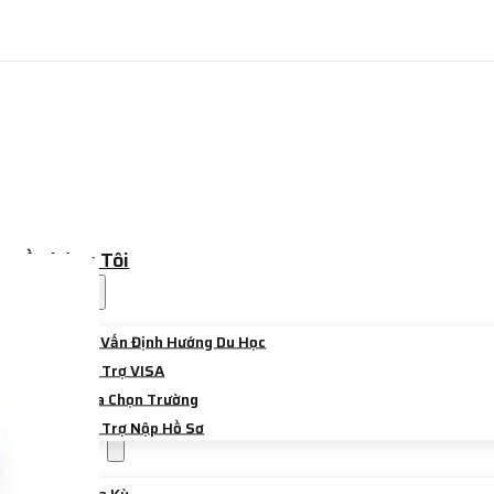
Về Chúng Tôi
Dịch Vụ
Tư Vấn Định Hướng Du Học
Hỗ Trợ VISA
Lựa Chọn Trường
Hỗ Trợ Nộp Hồ Sơ
Điểm Đến