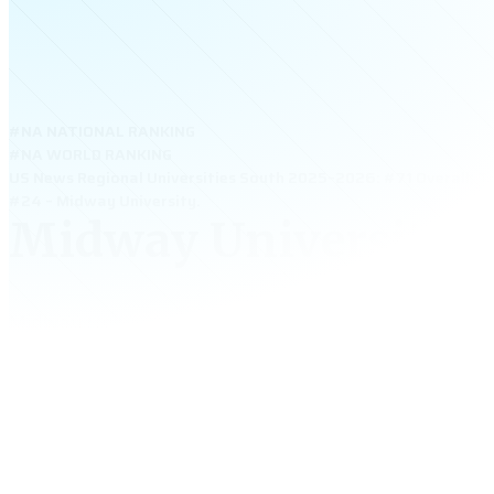
#NA NATIONAL RANKING
#NA WORLD RANKING
US News Regional Universities South 2025–2026: #71 Overall; To
#24 – Midway University.
Midway University
Midway University – đại học tư thục nhỏ tại Kentucky,
chương trình học linh hoạt và học phí hợp lý. Trường
Business, Nursing, Education và Sport Management. 
trường học an toàn, học bổng quốc tế và lớp học quy 
Midway phù hợp cho học sinh Việt muốn học tập chất 
phí thấp tại Mỹ.