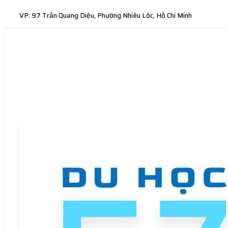
VP: 97 Trần Quang Diệu, Phường Nhiêu Lộc, Hồ Chí Minh