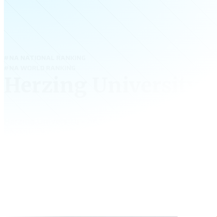
#NA NATIONAL RANKING
#NA WORLD RANKING
Herzing University
Herzing University – hệ thống đại học tư thục tại nh
nổi bật với chương trình học ngắn, thực tế và dễ xin 
mạnh về Nursing, Business, IT và Healthcare Manage
học phí hợp lý, hỗ trợ định hướng nghề nghiệp tận tâ
việc làm cao, Herzing là lựa chọn thông minh cho sinh
muốn nhanh chóng bắt đầu sự nghiệp tại Mỹ.