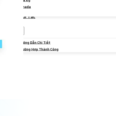
Hoa Kỳ
Canada
Úc
Trường Đối Tác
Sự Kiện
Chia Sẻ
Hướng Dẫn Chi Tiết
Trường Hợp Thành Công
Liên Hệ