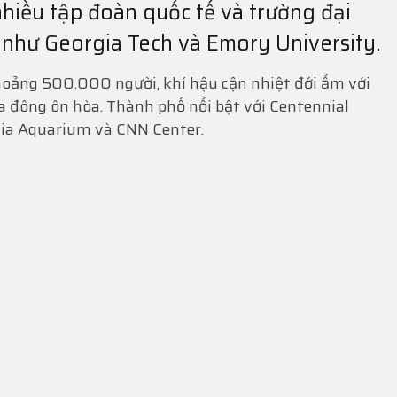
nhiều tập đoàn quốc tế và trường đại
 như Georgia Tech và Emory University.
hoảng 500.000 người, khí hậu cận nhiệt đới ẩm với
đông ôn hòa. Thành phố nổi bật với Centennial
gia Aquarium và CNN Center.