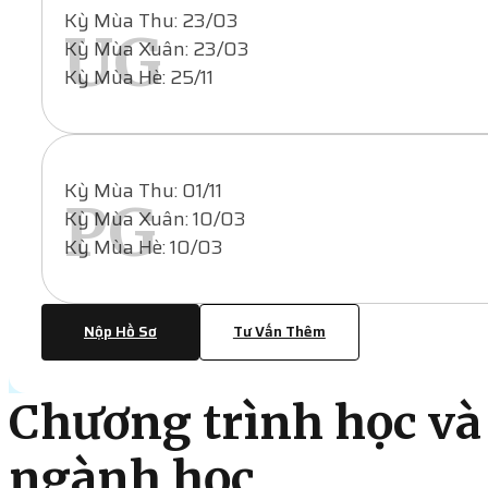
Kỳ Mùa Thu: 23/03
UG
Kỳ Mùa Xuân: 23/03
Kỳ Mùa Hè: 25/11
Kỳ Mùa Thu: 01/11
PG
Kỳ Mùa Xuân: 10/03
Kỳ Mùa Hè: 10/03
Nộp Hồ Sơ
Tư Vấn Thêm
Chương trình học và
ngành học