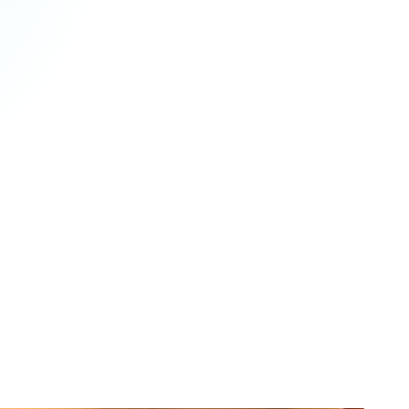
Đang
cập nhật
tổng số sinh viên
iều bang Mỹ,
OPT. Trường
$
13,420
ment. Với
m và tỷ lệ
 viên Việt
học phí hàng năm từ