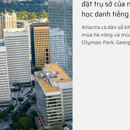
đặt trụ sở của 
học danh tiếng
Atlanta có dân số k
mùa hè nóng và mùa 
Olympic Park, Geor