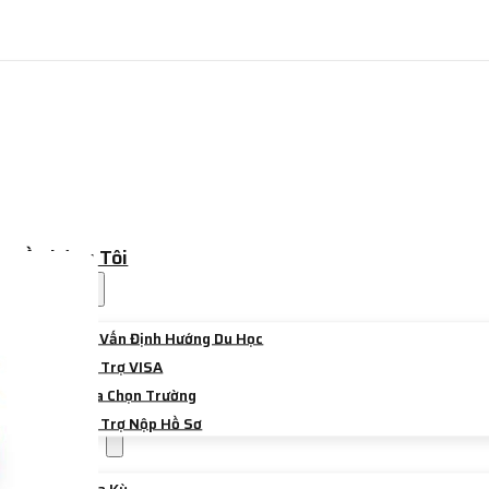
Về Chúng Tôi
Dịch Vụ
Tư Vấn Định Hướng Du Học
Hỗ Trợ VISA
Lựa Chọn Trường
Hỗ Trợ Nộp Hồ Sơ
Điểm Đến