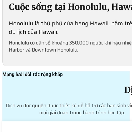
Cuộc sống tại Honolulu, Haw
Honolulu là thủ phủ của bang Hawaii, nằm trên 
du lịch của Hawaii.
Honolulu có dân số khoảng 350.000 người, khí hậu nhiệt
Harbor và Downtown Honolulu.
Mạng lưới đối tác rộng khắp
D
Dịch vụ độc quyền được thiết kế để hỗ trợ các bạn sinh vi
mọi giai đoạn trong hành trình học tập.