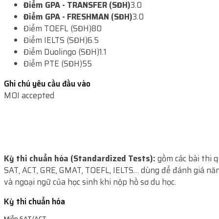
Điểm GPA - TRANSFER (SĐH)
3.0
Điểm GPA - FRESHMAN (SĐH)
3.0
Điểm TOEFL (SĐH)
80
Điểm IELTS (SĐH)
6.5
Điểm Duolingo (SĐH)
1.1
Điểm PTE (SĐH)
55
Ghi chú yêu cầu đầu vào
MOI accepted
Kỳ thi chuẩn hóa (Standardized Tests):
gồm các bài thi 
SAT, ACT, GRE, GMAT, TOEFL, IELTS… dùng để đánh giá năn
và ngoại ngữ của học sinh khi nộp hồ sơ du học.
Kỳ thi chuẩn hóa
Miễn SAT/ACT