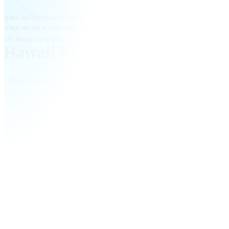
#NA NATIONAL RANKING
#NA WORLD RANKING
US News Regional Universities West 2025: #69; Best Value School
Hawaii Pacific University
Hawaii Pacific University – đại học tư thục quốc tế tại Hono
nổi tiếng với môi trường học thân thiện, khí hậu tuyệt đẹp
đến 60%. Trường mạnh về Business, Marine Biology, Nursi
International Studies. Với cơ hội thực tập tại các doanh ng
châu Á, HPU là lựa chọn lý tưởng cho sinh viên Việt yêu th
muốn phát triển toàn cầu.
4,748
+
tổng số sinh viên