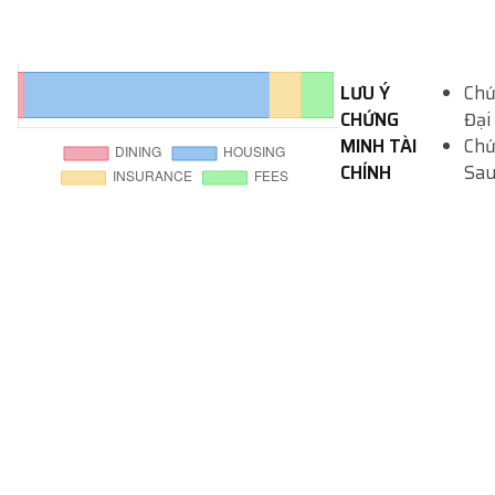
LƯU Ý
Chứ
CHỨNG
Đại
MINH TÀI
Chứ
CHÍNH
Sau