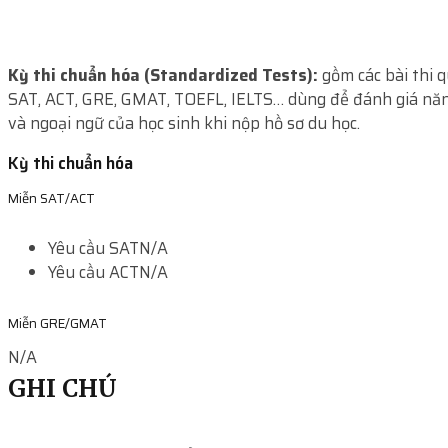
Kỳ thi chuẩn hóa (Standardized Tests):
gồm các bài thi 
SAT, ACT, GRE, GMAT, TOEFL, IELTS… dùng để đánh giá năn
và ngoại ngữ của học sinh khi nộp hồ sơ du học.
Kỳ thi chuẩn hóa
Miễn SAT/ACT
Yêu cầu SAT
N/A
Yêu cầu ACT
N/A
Miễn GRE/GMAT
N/A
GHI CHÚ