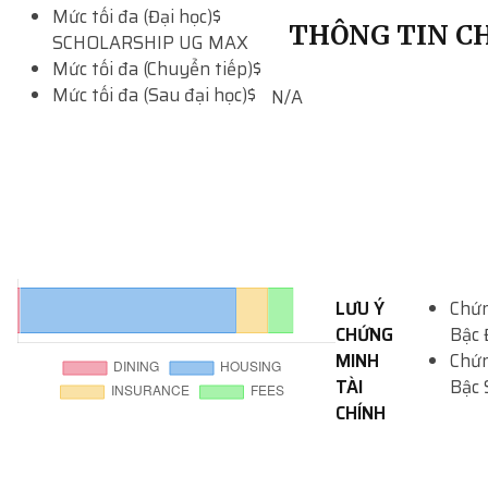
Mức tối đa (Đại học)
$
THÔNG TIN CH
SCHOLARSHIP UG MAX
Mức tối đa (Chuyển tiếp)
$
Mức tối đa (Sau đại học)
$
N/A
LƯU Ý
Chứn
CHỨNG
Bậc 
MINH
Chứn
TÀI
Bậc 
CHÍNH