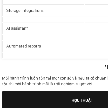
Storage integrations
AI assistant
Automated reports
T
Mỗi hành trình luôn tồn tại một con số và nếu ta có chuẩn 
tốt thì mỗi hành trình mãi là trải nghiệm tuyệt vời.
HỌC THUẬT