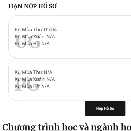
HẠN NỘP HỒ SƠ
Kỳ Mùa Thu: 01/04
UG
Kỳ Mùa Xuân: N/A
Kỳ Mùa Hè: N/A
Kỳ Mùa Thu: N/A
PG
Kỳ Mùa Xuân: N/A
Kỳ Mùa Hè: N/A
Nộp Hồ Sơ
Chương trình học và ngành h