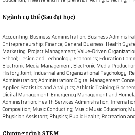
Education; Theatre and Interpretation Acting/Directing; T
Ngành cụ thể (Sau đại học)
Accounting; Business Administration; Business Administr
Entrepreneurship; Finance; General Business; Health Sys
Marketing; Project Management; Value-Driven Organization 
School; Design and Technology; Economics; Education Comm
Electronic Media Management; Electronic Media Production; 
History Joint; Industrial and Organizational Psychology; 
Administration; Administration: Digital Management Conc
Applied Statistics and Analytics; Athletic Training; Bioche
Digital Management; Emergency Management and Homeland S
Administration; Health Services Administration; Internatio
Composition; Music Conducting; Music Music Education; Mu
Physician Assistant; Physics; Public Health; Recreation a
Chương trình STEM