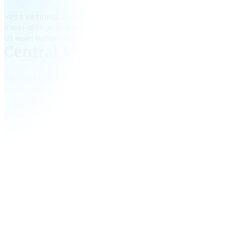
#259 NATIONAL RANKING
#1001-1200 WORLD RANKING
US News National Universities 2025: #259 – Central Michigan Un
Central Michigan University
Central Michigan University – đại học công lập lớn tại bang
bật với học phí phải chăng và học bổng đến 20.000 USD/n
mạnh về Business, Journalism, Education và Health Science
chương trình thực tập, OPT – CPT phong phú và hỗ trợ sinh
tận tâm, CMU là điểm đến lý tưởng cho sinh viên Việt muố
nghề nghiệp tại Mỹ.
14,399
+
tổng số sinh viên