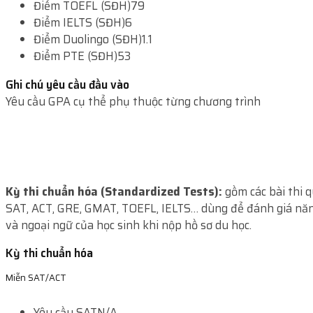
Điểm TOEFL (SĐH)
79
Điểm IELTS (SĐH)
6
Điểm Duolingo (SĐH)
1.1
Điểm PTE (SĐH)
53
Ghi chú yêu cầu đầu vào
Yêu cầu GPA cụ thể phụ thuộc từng chương trình
Kỳ thi chuẩn hóa (Standardized Tests):
gồm các bài thi 
SAT, ACT, GRE, GMAT, TOEFL, IELTS… dùng để đánh giá năn
và ngoại ngữ của học sinh khi nộp hồ sơ du học.
Kỳ thi chuẩn hóa
Miễn SAT/ACT
Yêu cầu SAT
N/A