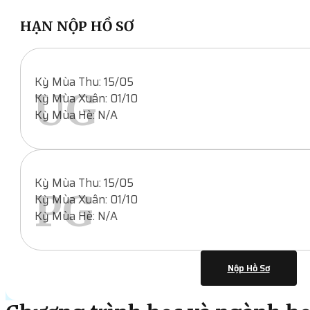
HẠN NỘP HỒ SƠ
Kỳ Mùa Thu: 15/05
UG
Kỳ Mùa Xuân: 01/10
Kỳ Mùa Hè: N/A
Kỳ Mùa Thu: 15/05
PG
Kỳ Mùa Xuân: 01/10
Kỳ Mùa Hè: N/A
Nộp Hồ Sơ