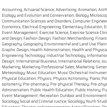
Accounting; Actuarial Science; Advertising; Animation; Anthr
Ecology and Evolution and Conservation; Biology Microscop
Communication Sciences and Disorders; Computer Engineerin
Economics; Electrical Engineering; Elementary Education; 
Event Management; Exercise Science; Exercise Science Clini
and Design; Fashion Design; Fashion Merchandising; Finan
Geography; Geography Environmental and Land Use Planni
Graphic Design; Health Administration; Health and Physica
Engineering Technology; Industrial Technology; Information
Design; International Business; International Relations; 
Marketing; Marketing Professional Sales; Marketing: Gene
Meteorology; Music Education; Music Orchestral Instruments
Physical Education; Physics; Physics Astronomy; Piano; Pol
optometry; Pre-pharmacy; Pre-physical Therapy; Pre-physi
Administration; Public Health Education; Public History; 
Event Management; Recreation Outdoor and Environmental Re
Sociology Social and Criminal Justice; Sociology Youth Stud