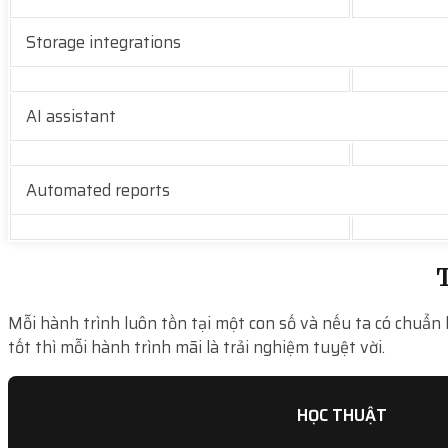
Storage integrations
AI assistant
Automated reports
T
Mỗi hành trình luôn tồn tại một con số và nếu ta có chuẩn 
tốt thì mỗi hành trình mãi là trải nghiệm tuyệt vời.
HỌC THUẬT