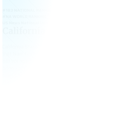
#183 NATIONAL RANKING
#NA WORLD RANKING
US News National Universities 2026: #183 (tie) – California Sta
California State University—F
California State University – Fresno là lựa chọn hàng đầu c
Việt Nam tìm trường công lập uy tín, học phí rẻ tại Californ
bật với ngành Business, Engineering, Nursing và Agricultur
bổng và hỗ trợ sinh viên quốc tế tận tâm. Nằm ở vùng khí 
toàn, CSU Fresno giúp du học sinh dễ hòa nhập, tiết kiệm c
rộng cơ hội OPT việc làm sau tốt nghiệp.
2,431
+
tổng số sinh viên