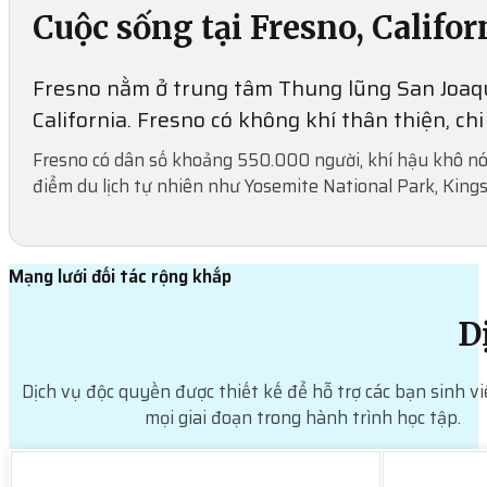
Cuộc sống tại Fresno, Califor
Fresno nằm ở trung tâm Thung lũng San Joaqui
California. Fresno có không khí thân thiện, ch
Fresno có dân số khoảng 550.000 người, khí hậu khô nón
điểm du lịch tự nhiên như Yosemite National Park, Kings 
Mạng lưới đối tác rộng khắp
D
Dịch vụ độc quyền được thiết kế để hỗ trợ các bạn sinh vi
mọi giai đoạn trong hành trình học tập.