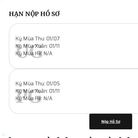
HẠN NỘP HỒ SƠ
Kỳ Mùa Thu: 01/07
UG
Kỳ Mùa Xuân: 01/11
Kỳ Mùa Hè: N/A
Kỳ Mùa Thu: 01/05
PG
Kỳ Mùa Xuân: 01/11
Kỳ Mùa Hè: N/A
Nộp Hồ Sơ