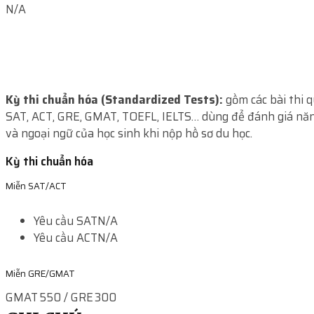
N/A
Kỳ thi chuẩn hóa (Standardized Tests):
gồm các bài thi 
SAT, ACT, GRE, GMAT, TOEFL, IELTS… dùng để đánh giá năn
và ngoại ngữ của học sinh khi nộp hồ sơ du học.
Kỳ thi chuẩn hóa
Miễn SAT/ACT
Yêu cầu SAT
N/A
Yêu cầu ACT
N/A
Miễn GRE/GMAT
GMAT 550 / GRE 300