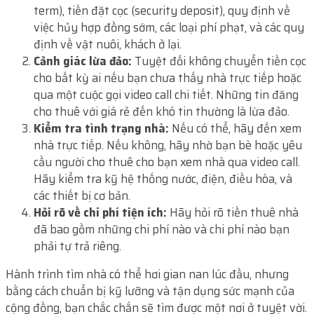
term), tiền đặt cọc (security deposit), quy định về
việc hủy hợp đồng sớm, các loại phí phạt, và các quy
định về vật nuôi, khách ở lại.
Cảnh giác lừa đảo:
Tuyệt đối không chuyển tiền cọc
cho bất kỳ ai nếu bạn chưa thấy nhà trực tiếp hoặc
qua một cuộc gọi video call chi tiết. Những tin đăng
cho thuê với giá rẻ đến khó tin thường là lừa đảo.
Kiểm tra tình trạng nhà:
Nếu có thể, hãy đến xem
nhà trực tiếp. Nếu không, hãy nhờ bạn bè hoặc yêu
cầu người cho thuê cho bạn xem nhà qua video call.
Hãy kiểm tra kỹ hệ thống nước, điện, điều hòa, và
các thiết bị cơ bản.
Hỏi rõ về chi phí tiện ích:
Hãy hỏi rõ tiền thuê nhà
đã bao gồm những chi phí nào và chi phí nào bạn
phải tự trả riêng.
Hành trình tìm nhà có thể hơi gian nan lúc đầu, nhưng
bằng cách chuẩn bị kỹ lưỡng và tận dụng sức mạnh của
cộng đồng, bạn chắc chắn sẽ tìm được một nơi ở tuyệt vời.