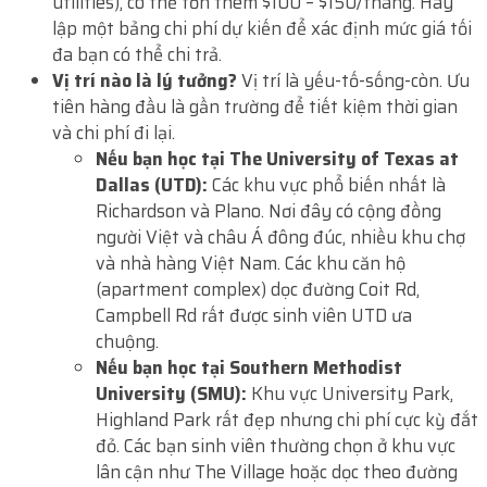
utilities), có thể tốn thêm $100 – $150/tháng. Hãy
lập một bảng chi phí dự kiến để xác định mức giá tối
đa bạn có thể chi trả.
Vị trí nào là lý tưởng?
Vị trí là yếu-tố-sống-còn. Ưu
tiên hàng đầu là gần trường để tiết kiệm thời gian
và chi phí đi lại.
Nếu bạn học tại The University of Texas at
Dallas (UTD):
Các khu vực phổ biến nhất là
Richardson và Plano. Nơi đây có cộng đồng
người Việt và châu Á đông đúc, nhiều khu chợ
và nhà hàng Việt Nam. Các khu căn hộ
(apartment complex) dọc đường Coit Rd,
Campbell Rd rất được sinh viên UTD ưa
chuộng.
Nếu bạn học tại Southern Methodist
University (SMU):
Khu vực University Park,
Highland Park rất đẹp nhưng chi phí cực kỳ đắt
đỏ. Các bạn sinh viên thường chọn ở khu vực
lân cận như The Village hoặc dọc theo đường