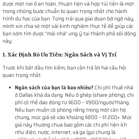
được một nơi ở an toàn, thuận tiện và hợp túi tiền là một
trong những bước chuẩn bị quan trọng nhất cho hành
trình du học của bạn. Từng trải qua giai đoạn bỡ ngỡ này,
mình xin chia sẻ một vài kinh nghiệm thực tế để giúp các
bạn sớm tìm được “mái nhà” ưng ý tại thành phố sôi động
này.
1. Xác Định Rõ Ưu Tiên: Ngân Sách và Vị Trí
Trước khi bắt đầu tìm kiếm, bạn cần trả lời hai câu hỏi
quan trọng nhất:
Ngân sách của bạn là bao nhiêu?
Chi phí thuê nhà
ở Dallas khá đa dạng. Nếu ở ghép (share phòng), chi
phí có thể dao động từ $600 – $900/người/tháng.
Nếu bạn muốn có phòng riêng trong một căn hộ
chung, mức giá sẽ vào khoảng $800 – $1.200+. Mức
giá này thường chưa bao gồm các chi phí tiện ích
như điện, nước, internet, và ga (gọi chung là