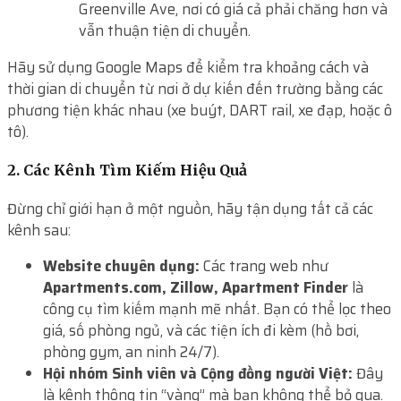
Greenville Ave, nơi có giá cả phải chăng hơn và
vẫn thuận tiện di chuyển.
Hãy sử dụng Google Maps để kiểm tra khoảng cách và
thời gian di chuyển từ nơi ở dự kiến đến trường bằng các
phương tiện khác nhau (xe buýt, DART rail, xe đạp, hoặc ô
tô).
2. Các Kênh Tìm Kiếm Hiệu Quả
Đừng chỉ giới hạn ở một nguồn, hãy tận dụng tất cả các
kênh sau:
Website chuyên dụng:
Các trang web như
Apartments.com, Zillow, Apartment Finder
là
công cụ tìm kiếm mạnh mẽ nhất. Bạn có thể lọc theo
giá, số phòng ngủ, và các tiện ích đi kèm (hồ bơi,
phòng gym, an ninh 24/7).
Hội nhóm Sinh viên và Cộng đồng người Việt:
Đây
là kênh thông tin “vàng” mà bạn không thể bỏ qua.