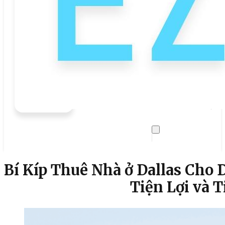
Ca
Úc
Trường đối
Sự Kiện
Chia Sẻ
Hướ
Trư
công
Liên Hệ
Bí Kíp Thuê Nhà ở Dallas Cho 
Tiện Lợi và 