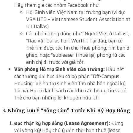
Hãy tham gia các nhóm Facebook như:
Hội Sinh viên Việt Nam tại trường bạn (ví dụ:
VSA UTD – Vietnamese Student Association at
UT Dallas).
Các nhóm cộng đồng như “Người Việt ở Dallas”,
“Rao vặt Dallas Fort Worth”. Tại đây, bạn có
thể tìm được các tin cho thuê phòng, tìm bạn ở
ghép, hoặc “sublease” (thuê lại) phòng từ các
anh chị đi trước với giá tốt.
Văn phòng Hỗ trợ Sinh viên của trường:
Hầu hết
các trường đại học đều có bộ phận “Off-Campus
Housing” để hỗ trợ sinh viên tìm nhà bên ngoài ký
túc xá. Họ có danh sách các khu căn hộ uy tín và có
thể cho bạn những lời khuyên hữu ích.
3. Những Lưu Ý “Sống Còn” Trước Khi Ký Hợp Đồng
Đọc thật kỹ hợp đồng (Lease Agreement):
Đừng
vội vàng ký! Hãy chú ý đến thời hạn thuê (lease