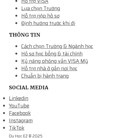
Hỗ trợ VISA
Lựa chọn Trường
Hỗ trợ nộp hồ sơ
Định hướng trước khi đi
THÔNG TIN
Cách chọn Trường & Ngành học
Hồ sơ học bổng & tài chính
Kỷ năng phỏng vấn VISA Mỹ
Hỗ trợ nhà ở gần nơi học
Chuẩn bị hành trang
SOCIAL MEDIA
Linkedin
YouTube
Facebook
Instagram
TikTok
Du Học EZ © 2025