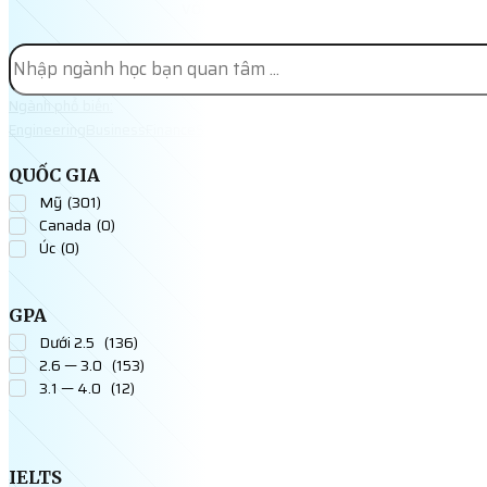
với nhiều trình độ và nhu cầu.
Ngành phổ biến:
Engineering
Business
Finance
STEM
Economics
Computer Science
QUỐC GIA
Mỹ
(
301
)
Canada
(
0
)
Úc
(
0
)
GPA
Dưới 2.5
(
136
)
2.6 — 3.0
(
153
)
3.1 — 4.0
(
12
)
IELTS