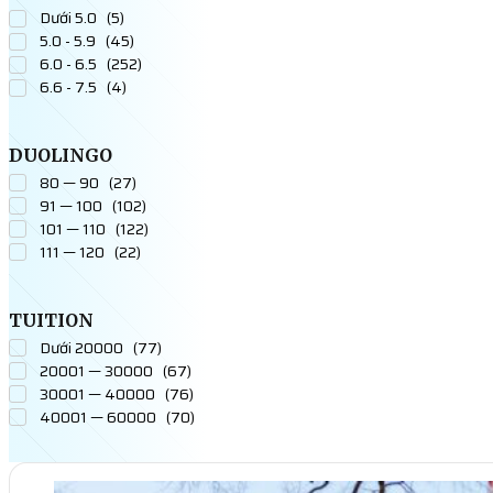
Dưới 5.0
(
5
)
5.0 - 5.9
(
45
)
6.0 - 6.5
(
252
)
6.6 - 7.5
(
4
)
DUOLINGO
80 — 90
(
27
)
91 — 100
(
102
)
101 — 110
(
122
)
111 — 120
(
22
)
TUITION
Dưới 20000
(
77
)
20001 — 30000
(
67
)
30001 — 40000
(
76
)
40001 — 60000
(
70
)